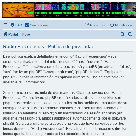
Radio Frecuencias
Foro de Radio Frecuencias
FAQ
Contáctenos
Registrarse
Identificarse
B
B
Portal
Foro
u
u
Radio Frecuencias - Política de privacidad
s
s
c
c
Esta política explica detalladamente cómo “Radio Frecuencias” y sus
empresas afiliadas (en adelante, “nosotros”, “nos”, “nuestro”, “Radio
a
a
Frecuencias”, “https://www.radiofrecuencias.es”) y phpBB (en adelante “ellos”,
r
r
“sus”, “software phpBB”, “www.phpbb.com”, “phpBB Limited”, “Equipo de
phpBB”) utilizan la información recopilada durante su uso de este sitio (en
adelante “su información”).
Su información se recopila de dos maneras. Cuando navega por “Radio
Frecuencias”, el software phpBB creará varias cookies. Las cookies son
pequeños archivos de texto almacenados en los archivos temporales de su
navegador web. Las dos primeras cookies contienen un identificador de
usuario (en adelante, “user-id”) y un identificador de sesión anónimo (en
adelante, “session-id”), ambos asignados automáticamente por el software
phpBB. Se creará una tercera cookie una vez que haya navegado por los
temas dentro de “Radio Frecuencias”. Esta almacena información sobre los
temas que ha leído, mejorando así su experiencia de usuario.