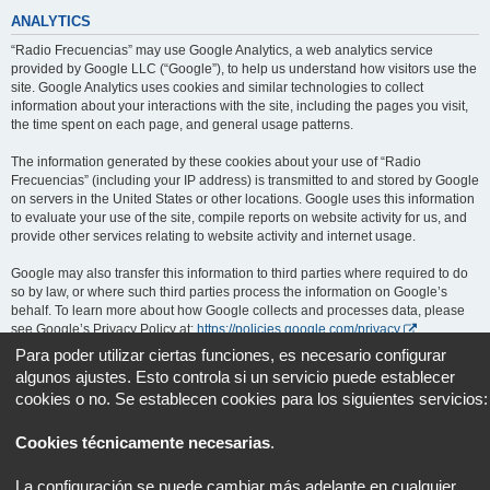
ANALYTICS
“Radio Frecuencias” may use Google Analytics, a web analytics service
provided by Google LLC (“Google”), to help us understand how visitors use the
site. Google Analytics uses cookies and similar technologies to collect
information about your interactions with the site, including the pages you visit,
the time spent on each page, and general usage patterns.
The information generated by these cookies about your use of “Radio
Frecuencias” (including your IP address) is transmitted to and stored by Google
on servers in the United States or other locations. Google uses this information
to evaluate your use of the site, compile reports on website activity for us, and
provide other services relating to website activity and internet usage.
Google may also transfer this information to third parties where required to do
so by law, or where such third parties process the information on Google’s
behalf. To learn more about how Google collects and processes data, please
see Google’s Privacy Policy at:
https://policies.google.com/privacy
.
Para poder utilizar ciertas funciones, es necesario configurar
You can opt out of Google Analytics by installing the Google Analytics opt-out
algunos ajustes. Esto controla si un servicio puede establecer
browser add-on, available at:
https://tools.google.com/dlpage/gaoptout
.
cookies o no. Se establecen cookies para los siguientes servicios:
Portal
Foro
Todos los horarios son
UTC+02:00
Cookies técnicamente necesarias
.
Desarrollado por
phpBB
® Forum Software © phpBB Limited
La configuración se puede cambiar más adelante en cualquier