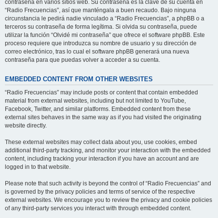
contraseña en varios sitios web. Su contraseña es la clave de su cuenta en
“Radio Frecuencias”, así que manténgala a buen recaudo. Bajo ninguna
circunstancia le pedirá nadie vinculado a “Radio Frecuencias”, a phpBB o a
terceros su contraseña de forma legítima. Si olvida su contraseña, puede
utilizar la función “Olvidé mi contraseña” que ofrece el software phpBB. Este
proceso requiere que introduzca su nombre de usuario y su dirección de
correo electrónico, tras lo cual el software phpBB generará una nueva
contraseña para que puedas volver a acceder a su cuenta.
EMBEDDED CONTENT FROM OTHER WEBSITES
“Radio Frecuencias” may include posts or content that contain embedded
material from external websites, including but not limited to YouTube,
Facebook, Twitter, and similar platforms. Embedded content from these
external sites behaves in the same way as if you had visited the originating
website directly.
These external websites may collect data about you, use cookies, embed
additional third-party tracking, and monitor your interaction with the embedded
content, including tracking your interaction if you have an account and are
logged in to that website.
Please note that such activity is beyond the control of “Radio Frecuencias” and
is governed by the privacy policies and terms of service of the respective
external websites. We encourage you to review the privacy and cookie policies
of any third-party services you interact with through embedded content.