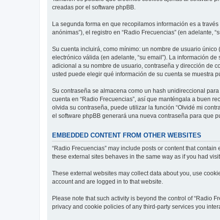
creadas por el software phpBB.
La segunda forma en que recopilamos información es a través d
anónimas”), el registro en “Radio Frecuencias” (en adelante, “s
Su cuenta incluirá, como mínimo: un nombre de usuario único (
electrónico válida (en adelante, “su email”). La información de
adicional a su nombre de usuario, contraseña y dirección de cor
usted puede elegir qué información de su cuenta se muestra p
Su contraseña se almacena como un hash unidireccional para ga
cuenta en “Radio Frecuencias”, así que manténgala a buen reca
olvida su contraseña, puede utilizar la función “Olvidé mi cont
el software phpBB generará una nueva contraseña para que pu
EMBEDDED CONTENT FROM OTHER WEBSITES
“Radio Frecuencias” may include posts or content that contain 
these external sites behaves in the same way as if you had visite
These external websites may collect data about you, use cookies
account and are logged in to that website.
Please note that such activity is beyond the control of “Radio 
privacy and cookie policies of any third-party services you int