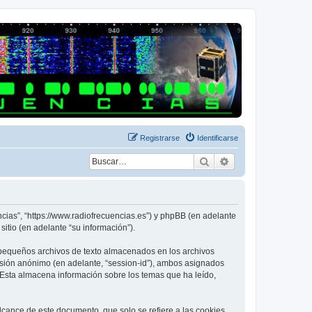
Registrarse
Identificarse
Buscar
Búsqueda avanza
ncias”, “https://www.radiofrecuencias.es”) y phpBB (en adelante
itio (en adelante “su información”).
 pequeños archivos de texto almacenados en los archivos
sesión anónimo (en adelante, “session-id”), ambos asignados
Esta almacena información sobre los temas que ha leído,
cance de este documento, que solo se refiere a las cookies