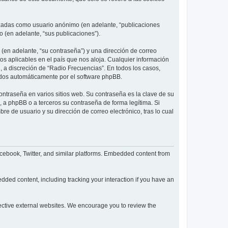
lizadas como usuario anónimo (en adelante, “publicaciones
o (en adelante, “sus publicaciones”).
(en adelante, “su contraseña”) y una dirección de correo
tos aplicables en el país que nos aloja. Cualquier información
l, a discreción de “Radio Frecuencias”. En todos los casos,
ados automáticamente por el software phpBB.
ntraseña en varios sitios web. Su contraseña es la clave de su
 a phpBB o a terceros su contraseña de forma legítima. Si
re de usuario y su dirección de correo electrónico, tras lo cual
cebook, Twitter, and similar platforms. Embedded content from
dded content, including tracking your interaction if you have an
spective external websites. We encourage you to review the