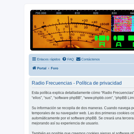
Radio Frecuencias
Foro de Radio Frecuencias
Enlaces rápidos
FAQ
Contáctenos
Portal
Foro
Radio Frecuencias - Política de privacidad
Esta política explica detalladamente cómo “Radio Frecuencias” 
“ellos”, “sus”, “software phpBB”, “www.phpbb.com”, “phpBB Limit
Su información se recopila de dos maneras. Cuando navega por
temporales de su navegador web. Las dos primeras cookies cont
automáticamente por el software phpBB. Se creará una tercera
mejorando así su experiencia de usuario.
También es posible que creemos cookies ajenas al software ph