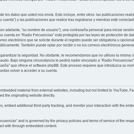
e los datos que usted nos envía. Esto incluye, entre otros: las publicaciones rea
u cuenta”) y las publicaciones que realice tras registrarse y mientras esté conectad
en adelante, “su nombre de usuario”), una contraseña personal para iniciar sesión 
 su cuenta en “Radio Frecuencias” está protegida por las leyes de protección de da
reo electrónico que se solicite durante el registro puede ser obligatoria u opciona
úblicamente. También puede optar por recibir o no los correos electrónicos gener
rantizar la seguridad. No obstante, le recomendamos que no utilices la misma co
udo. Bajo ninguna circunstancia le pedirá nadie vinculado a “Radio Frecuencias”,
raseña” que ofrece el software phpBB. Este proceso requiere que introduzca su nomb
edas volver a acceder a su cuenta.
embedded material from external websites, including but not limited to YouTube, Fa
d the originating website directly.
, embed additional third-party tracking, and monitor your interaction with the embe
Frecuencias” and is governed by the privacy policies and terms of service of the re
eract with through embedded content.