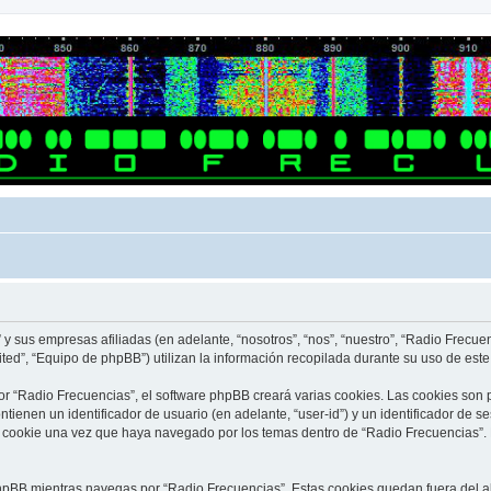
y sus empresas afiliadas (en adelante, “nosotros”, “nos”, “nuestro”, “Radio Frecue
ed”, “Equipo de phpBB”) utilizan la información recopilada durante su uso de este s
 “Radio Frecuencias”, el software phpBB creará varias cookies. Las cookies son
ienen un identificador de usuario (en adelante, “user-id”) y un identificador de 
 cookie una vez que haya navegado por los temas dentro de “Radio Frecuencias”. 
pBB mientras navegas por “Radio Frecuencias”. Estas cookies quedan fuera del al