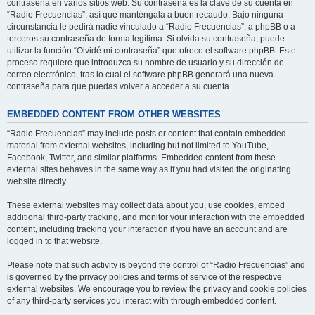
contraseña en varios sitios web. Su contraseña es la clave de su cuenta en
“Radio Frecuencias”, así que manténgala a buen recaudo. Bajo ninguna
circunstancia le pedirá nadie vinculado a “Radio Frecuencias”, a phpBB o a
terceros su contraseña de forma legítima. Si olvida su contraseña, puede
utilizar la función “Olvidé mi contraseña” que ofrece el software phpBB. Este
proceso requiere que introduzca su nombre de usuario y su dirección de
correo electrónico, tras lo cual el software phpBB generará una nueva
contraseña para que puedas volver a acceder a su cuenta.
EMBEDDED CONTENT FROM OTHER WEBSITES
“Radio Frecuencias” may include posts or content that contain embedded
material from external websites, including but not limited to YouTube,
Facebook, Twitter, and similar platforms. Embedded content from these
external sites behaves in the same way as if you had visited the originating
website directly.
These external websites may collect data about you, use cookies, embed
additional third-party tracking, and monitor your interaction with the embedded
content, including tracking your interaction if you have an account and are
logged in to that website.
Please note that such activity is beyond the control of “Radio Frecuencias” and
is governed by the privacy policies and terms of service of the respective
external websites. We encourage you to review the privacy and cookie policies
of any third-party services you interact with through embedded content.