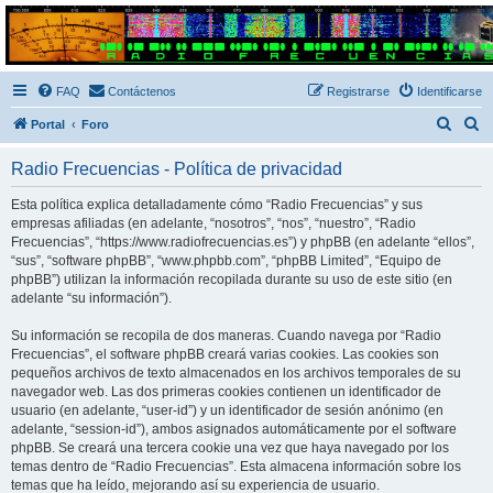
Radio Frecuencias
Foro de Radio Frecuencias
FAQ
Contáctenos
Registrarse
Identificarse
B
B
Portal
Foro
u
u
Radio Frecuencias - Política de privacidad
s
s
c
c
Esta política explica detalladamente cómo “Radio Frecuencias” y sus
empresas afiliadas (en adelante, “nosotros”, “nos”, “nuestro”, “Radio
a
a
Frecuencias”, “https://www.radiofrecuencias.es”) y phpBB (en adelante “ellos”,
r
r
“sus”, “software phpBB”, “www.phpbb.com”, “phpBB Limited”, “Equipo de
phpBB”) utilizan la información recopilada durante su uso de este sitio (en
adelante “su información”).
Su información se recopila de dos maneras. Cuando navega por “Radio
Frecuencias”, el software phpBB creará varias cookies. Las cookies son
pequeños archivos de texto almacenados en los archivos temporales de su
navegador web. Las dos primeras cookies contienen un identificador de
usuario (en adelante, “user-id”) y un identificador de sesión anónimo (en
adelante, “session-id”), ambos asignados automáticamente por el software
phpBB. Se creará una tercera cookie una vez que haya navegado por los
temas dentro de “Radio Frecuencias”. Esta almacena información sobre los
temas que ha leído, mejorando así su experiencia de usuario.