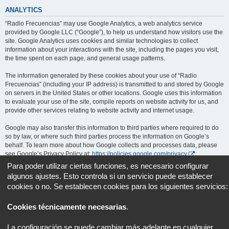
ANALYTICS
“Radio Frecuencias” may use Google Analytics, a web analytics service
provided by Google LLC (“Google”), to help us understand how visitors use the
site. Google Analytics uses cookies and similar technologies to collect
information about your interactions with the site, including the pages you visit,
the time spent on each page, and general usage patterns.
The information generated by these cookies about your use of “Radio
Frecuencias” (including your IP address) is transmitted to and stored by Google
on servers in the United States or other locations. Google uses this information
to evaluate your use of the site, compile reports on website activity for us, and
provide other services relating to website activity and internet usage.
Google may also transfer this information to third parties where required to do
so by law, or where such third parties process the information on Google’s
behalf. To learn more about how Google collects and processes data, please
see Google’s Privacy Policy at:
https://policies.google.com/privacy
.
Para poder utilizar ciertas funciones, es necesario configurar
You can opt out of Google Analytics by installing the Google Analytics opt-out
algunos ajustes. Esto controla si un servicio puede establecer
browser add-on, available at:
https://tools.google.com/dlpage/gaoptout
.
cookies o no. Se establecen cookies para los siguientes servicios:
Portal
Foro
Todos los horarios son
UTC+02:00
Cookies técnicamente necesarias
.
Desarrollado por
phpBB
® Forum Software © phpBB Limited
La configuración se puede cambiar más adelante en cualquier