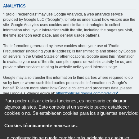
ANALYTICS
“Radio Frecuencias” may use Google Analytics, a web analytics service
provided by Google LLC (“Google”), to help us understand how visitors use the
site. Google Analytics uses cookies and similar technologies to collect
information about your interactions with the site, including the pages you visit,
the time spent on each page, and general usage patterns.
The information generated by these cookies about your use of “Radio
Frecuencias” (including your IP address) is transmitted to and stored by Google
on servers in the United States or other locations. Google uses this information
to evaluate your use of the site, compile reports on website activity for us, and
provide other services relating to website activity and internet usage.
Google may also transfer this information to third parties where required to do
so by law, or where such third parties process the information on Google’s
behalf. To learn more about how Google collects and processes data, please
see Google’s Privacy Policy at:
https://policies.google.com/privacy
.
Para poder utilizar ciertas funciones, es necesario configurar
You can opt out of Google Analytics by installing the Google Analytics opt-out
algunos ajustes. Esto controla si un servicio puede establecer
browser add-on, available at:
https://tools.google.com/dlpage/gaoptout
.
cookies o no. Se establecen cookies para los siguientes servicios:
Portal
Foro
Todos los horarios son
UTC+02:00
Cookies técnicamente necesarias
.
Desarrollado por
phpBB
® Forum Software © phpBB Limited
La configuración se puede cambiar más adelante en cualquier