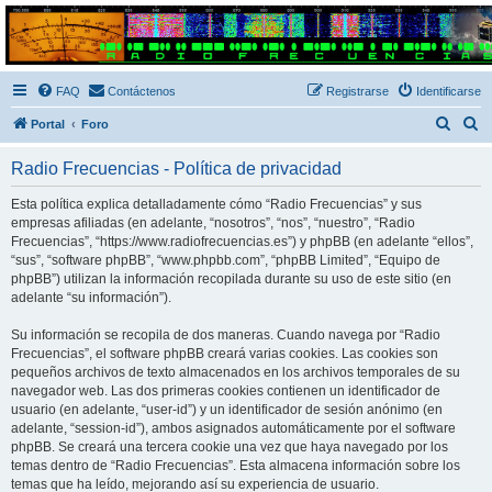
Radio Frecuencias
Foro de Radio Frecuencias
FAQ
Contáctenos
Registrarse
Identificarse
B
B
Portal
Foro
u
u
Radio Frecuencias - Política de privacidad
s
s
c
c
Esta política explica detalladamente cómo “Radio Frecuencias” y sus
empresas afiliadas (en adelante, “nosotros”, “nos”, “nuestro”, “Radio
a
a
Frecuencias”, “https://www.radiofrecuencias.es”) y phpBB (en adelante “ellos”,
r
r
“sus”, “software phpBB”, “www.phpbb.com”, “phpBB Limited”, “Equipo de
phpBB”) utilizan la información recopilada durante su uso de este sitio (en
adelante “su información”).
Su información se recopila de dos maneras. Cuando navega por “Radio
Frecuencias”, el software phpBB creará varias cookies. Las cookies son
pequeños archivos de texto almacenados en los archivos temporales de su
navegador web. Las dos primeras cookies contienen un identificador de
usuario (en adelante, “user-id”) y un identificador de sesión anónimo (en
adelante, “session-id”), ambos asignados automáticamente por el software
phpBB. Se creará una tercera cookie una vez que haya navegado por los
temas dentro de “Radio Frecuencias”. Esta almacena información sobre los
temas que ha leído, mejorando así su experiencia de usuario.