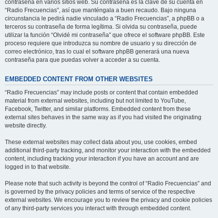
contraseña en varios sitios web. Su contraseña es la clave de su cuenta en
“Radio Frecuencias”, así que manténgala a buen recaudo. Bajo ninguna
circunstancia le pedirá nadie vinculado a “Radio Frecuencias”, a phpBB o a
terceros su contraseña de forma legítima. Si olvida su contraseña, puede
utilizar la función “Olvidé mi contraseña” que ofrece el software phpBB. Este
proceso requiere que introduzca su nombre de usuario y su dirección de
correo electrónico, tras lo cual el software phpBB generará una nueva
contraseña para que puedas volver a acceder a su cuenta.
EMBEDDED CONTENT FROM OTHER WEBSITES
“Radio Frecuencias” may include posts or content that contain embedded
material from external websites, including but not limited to YouTube,
Facebook, Twitter, and similar platforms. Embedded content from these
external sites behaves in the same way as if you had visited the originating
website directly.
These external websites may collect data about you, use cookies, embed
additional third-party tracking, and monitor your interaction with the embedded
content, including tracking your interaction if you have an account and are
logged in to that website.
Please note that such activity is beyond the control of “Radio Frecuencias” and
is governed by the privacy policies and terms of service of the respective
external websites. We encourage you to review the privacy and cookie policies
of any third-party services you interact with through embedded content.