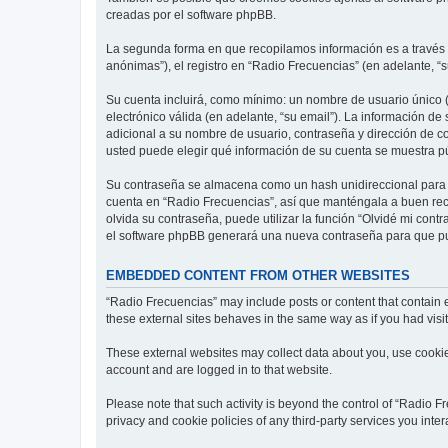
creadas por el software phpBB.
La segunda forma en que recopilamos información es a través d
anónimas”), el registro en “Radio Frecuencias” (en adelante, “s
Su cuenta incluirá, como mínimo: un nombre de usuario único (
electrónico válida (en adelante, “su email”). La información de
adicional a su nombre de usuario, contraseña y dirección de cor
usted puede elegir qué información de su cuenta se muestra p
Su contraseña se almacena como un hash unidireccional para ga
cuenta en “Radio Frecuencias”, así que manténgala a buen reca
olvida su contraseña, puede utilizar la función “Olvidé mi cont
el software phpBB generará una nueva contraseña para que pu
EMBEDDED CONTENT FROM OTHER WEBSITES
“Radio Frecuencias” may include posts or content that contain 
these external sites behaves in the same way as if you had visite
These external websites may collect data about you, use cookies
account and are logged in to that website.
Please note that such activity is beyond the control of “Radio 
privacy and cookie policies of any third-party services you int