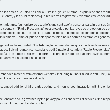
e los datos que usted nos envía. Esto incluye, entre otros: las publicaciones rea
u cuenta”) y las publicaciones que realice tras registrarse y mientras esté conectad
en adelante, “su nombre de usuario”), una contraseña personal para iniciar sesión 
 su cuenta en “Radio Frecuencias” está protegida por las leyes de protección de da
reo electrónico que se solicite durante el registro puede ser obligatoria u opciona
úblicamente. También puede optar por recibir o no los correos electrónicos gener
rantizar la seguridad. No obstante, le recomendamos que no utilices la misma co
udo. Bajo ninguna circunstancia le pedirá nadie vinculado a “Radio Frecuencias”,
raseña” que ofrece el software phpBB. Este proceso requiere que introduzca su nomb
edas volver a acceder a su cuenta.
embedded material from external websites, including but not limited to YouTube, Fa
d the originating website directly.
, embed additional third-party tracking, and monitor your interaction with the embe
Frecuencias” and is governed by the privacy policies and terms of service of the re
eract with through embedded content.