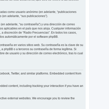
lizadas como usuario anónimo (en adelante, “publicaciones
o (en adelante, “sus publicaciones”).
(en adelante, “su contraseña”) y una dirección de correo
tos aplicables en el país que nos aloja. Cualquier información
l, a discreción de “Radio Frecuencias”. En todos los casos,
ados automáticamente por el software phpBB.
ntraseña en varios sitios web. Su contraseña es la clave de su
 a phpBB o a terceros su contraseña de forma legítima. Si
re de usuario y su dirección de correo electrónico, tras lo cual
cebook, Twitter, and similar platforms. Embedded content from
dded content, including tracking your interaction if you have an
spective external websites. We encourage you to review the