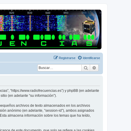
Registrarse
Identificarse
Buscar
Búsqueda avanza
ncias”, “https://www.radiofrecuencias.es”) y phpBB (en adelante
itio (en adelante “su información”).
 pequeños archivos de texto almacenados en los archivos
sesión anónimo (en adelante, “session-id”), ambos asignados
Esta almacena información sobre los temas que ha leído,
cance de este documento, que solo se refiere a las cookies