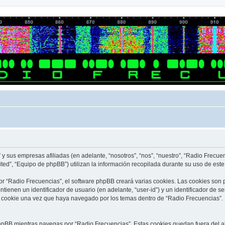
y sus empresas afiliadas (en adelante, “nosotros”, “nos”, “nuestro”, “Radio Frecue
ed”, “Equipo de phpBB”) utilizan la información recopilada durante su uso de este s
 “Radio Frecuencias”, el software phpBB creará varias cookies. Las cookies son
ienen un identificador de usuario (en adelante, “user-id”) y un identificador de 
 cookie una vez que haya navegado por los temas dentro de “Radio Frecuencias”. 
pBB mientras navegas por “Radio Frecuencias”. Estas cookies quedan fuera del al