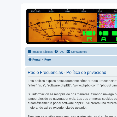
Radio Frecuencias
Foro de Radio Frecuencias
Enlaces rápidos
FAQ
Contáctenos
Portal
Foro
Radio Frecuencias - Política de privacidad
Esta política explica detalladamente cómo “Radio Frecuencias” 
“ellos”, “sus”, “software phpBB”, “www.phpbb.com”, “phpBB Limit
Su información se recopila de dos maneras. Cuando navega por
temporales de su navegador web. Las dos primeras cookies cont
automáticamente por el software phpBB. Se creará una tercera
mejorando así su experiencia de usuario.
También es posible que creemos cookies ajenas al software ph