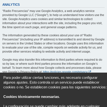
ANALYTICS
“Radio Frecuencias” may use Google Analytics, a web analytics service
provided by Google LLC (“Google”), to help us understand how visitors use the
site. Google Analytics uses cookies and similar technologies to collect
information about your interactions with the site, including the pages you visit,
the time spent on each page, and general usage patterns.
The information generated by these cookies about your use of “Radio
Frecuencias” (including your IP address) is transmitted to and stored by Google
on servers in the United States or other locations. Google uses this information
to evaluate your use of the site, compile reports on website activity for us, and
provide other services relating to website activity and internet usage.
Google may also transfer this information to third parties where required to do
so by law, or where such third parties process the information on Google’s
behalf. To learn more about how Google collects and processes data, please
see Google’s Privacy Policy at:
https://policies.google.com/privacy
.
Para poder utilizar ciertas funciones, es necesario configurar
You can opt out of Google Analytics by installing the Google Analytics opt-out
algunos ajustes. Esto controla si un servicio puede establecer
browser add-on, available at:
https://tools.google.com/dlpage/gaoptout
.
cookies o no. Se establecen cookies para los siguientes servicios:
Portal
Foro
Todos los horarios son
UTC+02:00
Cookies técnicamente necesarias
.
Desarrollado por
phpBB
® Forum Software © phpBB Limited
La configuración se puede cambiar más adelante en cualquier