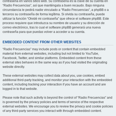
contraseña en varios sitios web. Su contraseña es la clave de su cuenta en
“Radio Frecuencias”, así que manténgala a buen recaudo. Bajo ninguna
circunstancia le pedirá nadie vinculado a “Radio Frecuencias”, a phpBB o a
terceros su contraseña de forma legítima. Si olvida su contraseña, puede
utilizar la función “Olvidé mi contraseña” que ofrece el software phpBB. Este
proceso requiere que introduzca su nombre de usuario y su dirección de
correo electrónico, tras lo cual el software phpBB generará una nueva
contraseña para que puedas volver a acceder a su cuenta.
EMBEDDED CONTENT FROM OTHER WEBSITES
“Radio Frecuencias” may include posts or content that contain embedded
material from external websites, including but not limited to YouTube,
Facebook, Twitter, and similar platforms. Embedded content from these
external sites behaves in the same way as if you had visited the originating
website directly.
These external websites may collect data about you, use cookies, embed
additional third-party tracking, and monitor your interaction with the embedded
content, including tracking your interaction if you have an account and are
logged in to that website.
Please note that such activity is beyond the control of “Radio Frecuencias” and
is governed by the privacy policies and terms of service of the respective
external websites. We encourage you to review the privacy and cookie policies
of any third-party services you interact with through embedded content.