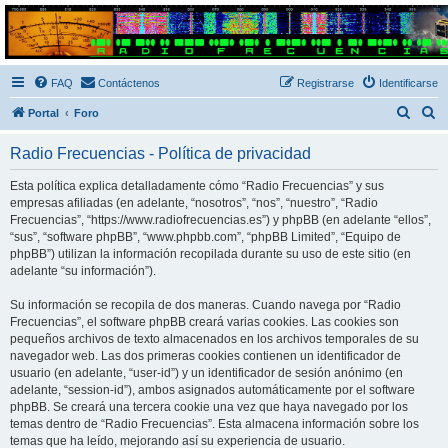
Radio Frecuencias
Foro de Radio Frecuencias
FAQ
Contáctenos
Registrarse
Identificarse
B
B
Portal
Foro
u
u
Radio Frecuencias - Política de privacidad
s
s
c
c
Esta política explica detalladamente cómo “Radio Frecuencias” y sus
empresas afiliadas (en adelante, “nosotros”, “nos”, “nuestro”, “Radio
a
a
Frecuencias”, “https://www.radiofrecuencias.es”) y phpBB (en adelante “ellos”,
r
r
“sus”, “software phpBB”, “www.phpbb.com”, “phpBB Limited”, “Equipo de
phpBB”) utilizan la información recopilada durante su uso de este sitio (en
adelante “su información”).
Su información se recopila de dos maneras. Cuando navega por “Radio
Frecuencias”, el software phpBB creará varias cookies. Las cookies son
pequeños archivos de texto almacenados en los archivos temporales de su
navegador web. Las dos primeras cookies contienen un identificador de
usuario (en adelante, “user-id”) y un identificador de sesión anónimo (en
adelante, “session-id”), ambos asignados automáticamente por el software
phpBB. Se creará una tercera cookie una vez que haya navegado por los
temas dentro de “Radio Frecuencias”. Esta almacena información sobre los
temas que ha leído, mejorando así su experiencia de usuario.