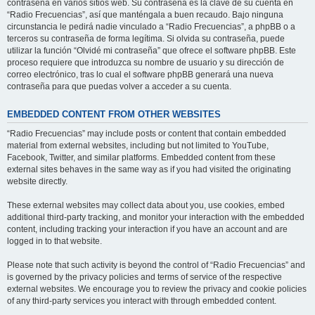
contraseña en varios sitios web. Su contraseña es la clave de su cuenta en
“Radio Frecuencias”, así que manténgala a buen recaudo. Bajo ninguna
circunstancia le pedirá nadie vinculado a “Radio Frecuencias”, a phpBB o a
terceros su contraseña de forma legítima. Si olvida su contraseña, puede
utilizar la función “Olvidé mi contraseña” que ofrece el software phpBB. Este
proceso requiere que introduzca su nombre de usuario y su dirección de
correo electrónico, tras lo cual el software phpBB generará una nueva
contraseña para que puedas volver a acceder a su cuenta.
EMBEDDED CONTENT FROM OTHER WEBSITES
“Radio Frecuencias” may include posts or content that contain embedded
material from external websites, including but not limited to YouTube,
Facebook, Twitter, and similar platforms. Embedded content from these
external sites behaves in the same way as if you had visited the originating
website directly.
These external websites may collect data about you, use cookies, embed
additional third-party tracking, and monitor your interaction with the embedded
content, including tracking your interaction if you have an account and are
logged in to that website.
Please note that such activity is beyond the control of “Radio Frecuencias” and
is governed by the privacy policies and terms of service of the respective
external websites. We encourage you to review the privacy and cookie policies
of any third-party services you interact with through embedded content.