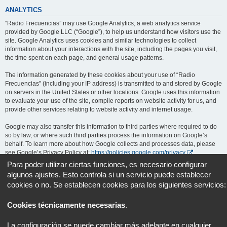
ANALYTICS
“Radio Frecuencias” may use Google Analytics, a web analytics service
provided by Google LLC (“Google”), to help us understand how visitors use the
site. Google Analytics uses cookies and similar technologies to collect
information about your interactions with the site, including the pages you visit,
the time spent on each page, and general usage patterns.
The information generated by these cookies about your use of “Radio
Frecuencias” (including your IP address) is transmitted to and stored by Google
on servers in the United States or other locations. Google uses this information
to evaluate your use of the site, compile reports on website activity for us, and
provide other services relating to website activity and internet usage.
Google may also transfer this information to third parties where required to do
so by law, or where such third parties process the information on Google’s
behalf. To learn more about how Google collects and processes data, please
see Google’s Privacy Policy at:
https://policies.google.com/privacy
.
Para poder utilizar ciertas funciones, es necesario configurar
You can opt out of Google Analytics by installing the Google Analytics opt-out
algunos ajustes. Esto controla si un servicio puede establecer
browser add-on, available at:
https://tools.google.com/dlpage/gaoptout
.
cookies o no. Se establecen cookies para los siguientes servicios:
Portal
Foro
Todos los horarios son
UTC+02:00
Cookies técnicamente necesarias
.
Desarrollado por
phpBB
® Forum Software © phpBB Limited
La configuración se puede cambiar más adelante en cualquier