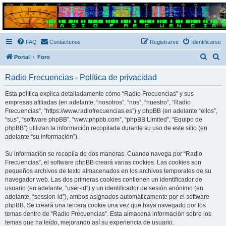
Radio Frecuencias
Foro de Radio Frecuencias
FAQ
Contáctenos
Registrarse
Identificarse
B
B
Portal
Foro
u
u
Radio Frecuencias - Política de privacidad
s
s
c
c
Esta política explica detalladamente cómo “Radio Frecuencias” y sus
empresas afiliadas (en adelante, “nosotros”, “nos”, “nuestro”, “Radio
a
a
Frecuencias”, “https://www.radiofrecuencias.es”) y phpBB (en adelante “ellos”,
r
r
“sus”, “software phpBB”, “www.phpbb.com”, “phpBB Limited”, “Equipo de
phpBB”) utilizan la información recopilada durante su uso de este sitio (en
adelante “su información”).
Su información se recopila de dos maneras. Cuando navega por “Radio
Frecuencias”, el software phpBB creará varias cookies. Las cookies son
pequeños archivos de texto almacenados en los archivos temporales de su
navegador web. Las dos primeras cookies contienen un identificador de
usuario (en adelante, “user-id”) y un identificador de sesión anónimo (en
adelante, “session-id”), ambos asignados automáticamente por el software
phpBB. Se creará una tercera cookie una vez que haya navegado por los
temas dentro de “Radio Frecuencias”. Esta almacena información sobre los
temas que ha leído, mejorando así su experiencia de usuario.