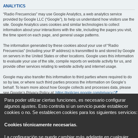
ANALYTICS
“Radio Frecuencias” may use Google Analytics, a web analytics service
provided by Google LLC (“Google”), to help us understand how visitors use the
site. Google Analytics uses cookies and similar technologies to collect
information about your interactions with the site, including the pages you visit,
the time spent on each page, and general usage patterns.
The information generated by these cookies about your use of “Radio
Frecuencias” (including your IP address) is transmitted to and stored by Google
on servers in the United States or other locations. Google uses this information
to evaluate your use of the site, compile reports on website activity for us, and
provide other services relating to website activity and internet usage.
Google may also transfer this information to third parties where required to do
so by law, or where such third parties process the information on Google’s
behalf. To learn more about how Google collects and processes data, please
see Google’s Privacy Policy at:
https://policies.google.com/privacy
.
Para poder utilizar ciertas funciones, es necesario configurar
You can opt out of Google Analytics by installing the Google Analytics opt-out
algunos ajustes. Esto controla si un servicio puede establecer
browser add-on, available at:
https://tools.google.com/dlpage/gaoptout
.
cookies o no. Se establecen cookies para los siguientes servicios:
Portal
Foro
Todos los horarios son
UTC+02:00
Cookies técnicamente necesarias
.
Desarrollado por
phpBB
® Forum Software © phpBB Limited
La configuración se puede cambiar más adelante en cualquier