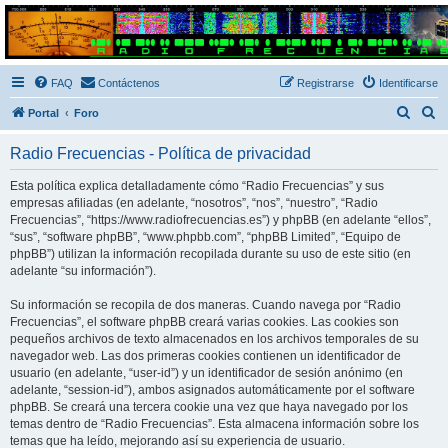
Radio Frecuencias
Foro de Radio Frecuencias
FAQ
Contáctenos
Registrarse
Identificarse
B
B
Portal
Foro
u
u
Radio Frecuencias - Política de privacidad
s
s
c
c
Esta política explica detalladamente cómo “Radio Frecuencias” y sus
empresas afiliadas (en adelante, “nosotros”, “nos”, “nuestro”, “Radio
a
a
Frecuencias”, “https://www.radiofrecuencias.es”) y phpBB (en adelante “ellos”,
r
r
“sus”, “software phpBB”, “www.phpbb.com”, “phpBB Limited”, “Equipo de
phpBB”) utilizan la información recopilada durante su uso de este sitio (en
adelante “su información”).
Su información se recopila de dos maneras. Cuando navega por “Radio
Frecuencias”, el software phpBB creará varias cookies. Las cookies son
pequeños archivos de texto almacenados en los archivos temporales de su
navegador web. Las dos primeras cookies contienen un identificador de
usuario (en adelante, “user-id”) y un identificador de sesión anónimo (en
adelante, “session-id”), ambos asignados automáticamente por el software
phpBB. Se creará una tercera cookie una vez que haya navegado por los
temas dentro de “Radio Frecuencias”. Esta almacena información sobre los
temas que ha leído, mejorando así su experiencia de usuario.