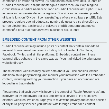
contraseña en varios sitios web. Su contraseña es la clave de su cuenta en
“Radio Frecuencias”, así que manténgala a buen recaudo. Bajo ninguna
circunstancia le pedirá nadie vinculado a “Radio Frecuencias”, a phpBB o a
terceros su contraseña de forma legítima. Si olvida su contraseña, puede
utilizar la función “Olvidé mi contraseña” que ofrece el software phpBB. Este
proceso requiere que introduzca su nombre de usuario y su dirección de
correo electrónico, tras lo cual el software phpBB generará una nueva
contraseña para que puedas volver a acceder a su cuenta.
EMBEDDED CONTENT FROM OTHER WEBSITES
“Radio Frecuencias” may include posts or content that contain embedded
material from external websites, including but not limited to YouTube,
Facebook, Twitter, and similar platforms. Embedded content from these
external sites behaves in the same way as if you had visited the originating
website directly.
These external websites may collect data about you, use cookies, embed
additional third-party tracking, and monitor your interaction with the embedded
content, including tracking your interaction if you have an account and are
logged in to that website.
Please note that such activity is beyond the control of “Radio Frecuencias” and
is governed by the privacy policies and terms of service of the respective
external websites. We encourage you to review the privacy and cookie policies
of any third-party services you interact with through embedded content.