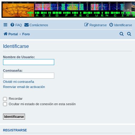
Radio Frecuencias
Foro de Radio Frecuencias
FAQ
Contáctenos
Registrarse
Identificarse
B
B
Portal
Foro
u
u
Identificarse
s
s
c
c
Nombre de Usuario:
a
a
r
r
Contraseña:
Olvidé mi contraseña
Reenviar email de activación
Recordar
Ocultar mi estado de conexión en esta sesión
REGISTRARSE