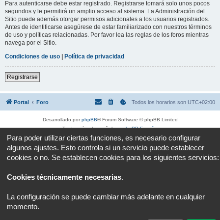
Para autenticarse debe estar registrado. Registrarse tomará solo unos pocos
segundos y le permitirá un amplio acceso al sistema. La Administración del
Sitio puede además otorgar permisos adicionales a los usuarios registrados.
Antes de identificarse asegúrese de estar familiarizado con nuestros términos
de uso y políticas relacionadas. Por favor lea las reglas de los foros mientras
navega por el Sitio.
Condiciones de uso
|
Política de privacidad
Registrarse
Portal
Foro
Todos los horarios son
UTC+02:00
Desarrollado por
phpBB
® Forum Software © phpBB Limited
Traducción al español por
phpBB España
Para poder utilizar ciertas funciones, es necesario configurar
Privacidad
|
Condiciones
algunos ajustes. Esto controla si un servicio puede establecer
cookies o no. Se establecen cookies para los siguientes servicios:
Cookies técnicamente necesarias
.
La configuración se puede cambiar más adelante en cualquier
momento.