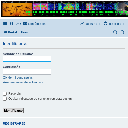
Radio Frecuencias
Foro de Radio Frecuencias
FAQ
Contáctenos
Registrarse
Identificarse
B
B
Portal
Foro
u
u
Identificarse
s
s
c
c
Nombre de Usuario:
a
a
r
r
Contraseña:
Olvidé mi contraseña
Reenviar email de activación
Recordar
Ocultar mi estado de conexión en esta sesión
REGISTRARSE