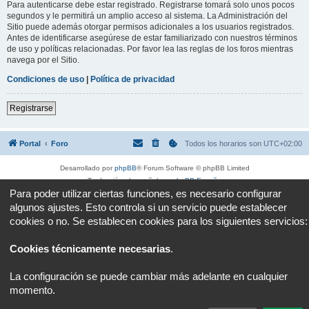
Para autenticarse debe estar registrado. Registrarse tomará solo unos pocos
segundos y le permitirá un amplio acceso al sistema. La Administración del
Sitio puede además otorgar permisos adicionales a los usuarios registrados.
Antes de identificarse asegúrese de estar familiarizado con nuestros términos
de uso y políticas relacionadas. Por favor lea las reglas de los foros mientras
navega por el Sitio.
Condiciones de uso
|
Política de privacidad
Registrarse
Portal
Foro
Todos los horarios son
UTC+02:00
Desarrollado por
phpBB
® Forum Software © phpBB Limited
Traducción al español por
phpBB España
Para poder utilizar ciertas funciones, es necesario configurar
Privacidad
|
Condiciones
algunos ajustes. Esto controla si un servicio puede establecer
cookies o no. Se establecen cookies para los siguientes servicios:
Cookies técnicamente necesarias
.
La configuración se puede cambiar más adelante en cualquier
momento.