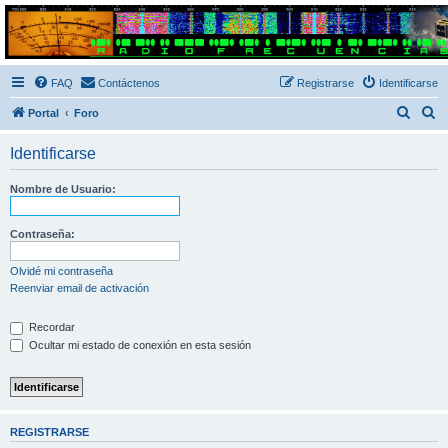
Radio Frecuencias
Foro de Radio Frecuencias
FAQ
Contáctenos
Registrarse
Identificarse
B
B
Portal
Foro
u
u
Identificarse
s
s
c
c
Nombre de Usuario:
a
a
r
r
Contraseña:
Olvidé mi contraseña
Reenviar email de activación
Recordar
Ocultar mi estado de conexión en esta sesión
REGISTRARSE