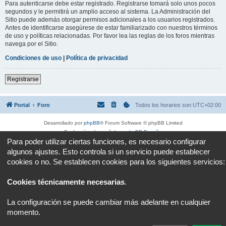
Para autenticarse debe estar registrado. Registrarse tomará solo unos pocos
segundos y le permitirá un amplio acceso al sistema. La Administración del
Sitio puede además otorgar permisos adicionales a los usuarios registrados.
Antes de identificarse asegúrese de estar familiarizado con nuestros términos
de uso y políticas relacionadas. Por favor lea las reglas de los foros mientras
navega por el Sitio.
Condiciones de uso
|
Política de privacidad
Registrarse
Portal
Foro
Todos los horarios son
UTC+02:00
Desarrollado por
phpBB
® Forum Software © phpBB Limited
Traducción al español por
phpBB España
Para poder utilizar ciertas funciones, es necesario configurar
Privacidad
|
Condiciones
algunos ajustes. Esto controla si un servicio puede establecer
cookies o no. Se establecen cookies para los siguientes servicios:
Cookies técnicamente necesarias
.
La configuración se puede cambiar más adelante en cualquier
momento.