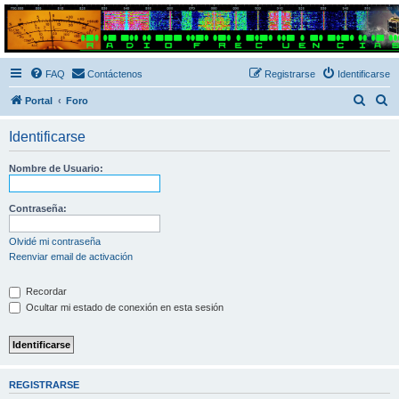
Radio Frecuencias
Foro de Radio Frecuencias
FAQ
Contáctenos
Registrarse
Identificarse
B
B
Portal
Foro
u
u
Identificarse
s
s
c
c
Nombre de Usuario:
a
a
r
r
Contraseña:
Olvidé mi contraseña
Reenviar email de activación
Recordar
Ocultar mi estado de conexión en esta sesión
REGISTRARSE