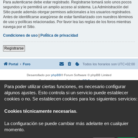
Para autenticarse debe estar registrado. Registrarse tomará solo unos pocos
segundos y le permitirá un amplio acceso al sistema. La Administración del
Sitio puede además otorgar permisos adicionales a los usuarios registrados.
Antes de identificarse asegúrese de estar familiarizado con nuestros términos
de uso y políticas relacionadas. Por favor lea las reglas de los foros mientras
navega por el Sitio.
Condiciones de uso
|
Política de privacidad
Registrarse
Portal
Foro
Todos los horarios son
UTC+02:00
Desarrollado por
phpBB
® Forum Software © phpBB Limited
Traducción al español por
phpBB España
Para poder utilizar ciertas funciones, es necesario configurar
Privacidad
|
Condiciones
algunos ajustes. Esto controla si un servicio puede establecer
cookies o no. Se establecen cookies para los siguientes servicios:
Cookies técnicamente necesarias
.
La configuración se puede cambiar más adelante en cualquier
momento.