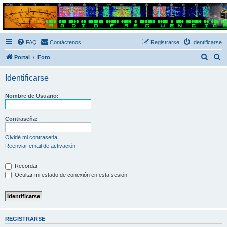
Radio Frecuencias
Foro de Radio Frecuencias
FAQ
Contáctenos
Registrarse
Identificarse
B
B
Portal
Foro
u
u
Identificarse
s
s
c
c
Nombre de Usuario:
a
a
r
r
Contraseña:
Olvidé mi contraseña
Reenviar email de activación
Recordar
Ocultar mi estado de conexión en esta sesión
REGISTRARSE