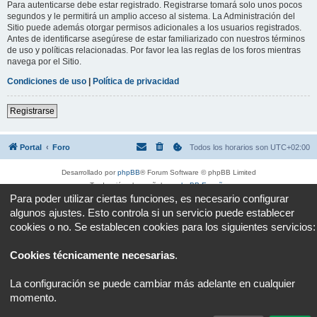
Para autenticarse debe estar registrado. Registrarse tomará solo unos pocos
segundos y le permitirá un amplio acceso al sistema. La Administración del
Sitio puede además otorgar permisos adicionales a los usuarios registrados.
Antes de identificarse asegúrese de estar familiarizado con nuestros términos
de uso y políticas relacionadas. Por favor lea las reglas de los foros mientras
navega por el Sitio.
Condiciones de uso
|
Política de privacidad
Registrarse
Portal
Foro
Todos los horarios son
UTC+02:00
Desarrollado por
phpBB
® Forum Software © phpBB Limited
Traducción al español por
phpBB España
Para poder utilizar ciertas funciones, es necesario configurar
Privacidad
|
Condiciones
algunos ajustes. Esto controla si un servicio puede establecer
cookies o no. Se establecen cookies para los siguientes servicios:
Cookies técnicamente necesarias
.
La configuración se puede cambiar más adelante en cualquier
momento.