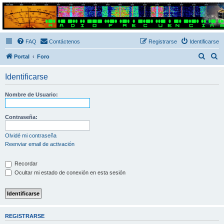
Radio Frecuencias
Foro de Radio Frecuencias
FAQ
Contáctenos
Registrarse
Identificarse
B
B
Portal
Foro
u
u
Identificarse
s
s
c
c
Nombre de Usuario:
a
a
r
r
Contraseña:
Olvidé mi contraseña
Reenviar email de activación
Recordar
Ocultar mi estado de conexión en esta sesión
REGISTRARSE