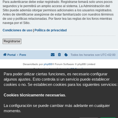
Para autenticarse debe estar registrado. Registrarse tomará solo unos pocos
segundos y le permitirá un amplio acceso al sistema. La Administración del
Sitio puede además otorgar permisos adicionales a los usuarios registrados.
Antes de identificarse asegúrese de estar familiarizado con nuestros términos
de uso y políticas relacionadas. Por favor lea las reglas de los foros mientras
navega por el Sitio.
Condiciones de uso
|
Política de privacidad
Registrarse
Portal
Foro
Todos los horarios son
UTC+02:00
Desarrollado por
phpBB
® Forum Software © phpBB Limited
Traducción al español por
phpBB España
Para poder utilizar ciertas funciones, es necesario configurar
Privacidad
|
Condiciones
algunos ajustes. Esto controla si un servicio puede establecer
cookies o no. Se establecen cookies para los siguientes servicios:
Cookies técnicamente necesarias
.
La configuración se puede cambiar más adelante en cualquier
momento.