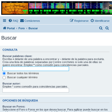
Radio Frecuencias
Foro de Radio Frecuencias
FAQ
Contáctenos
Registrarse
Identificarse
B
B
Portal
Foro
Buscar
u
u
Buscar
s
s
c
c
CONSULTA
a
a
Buscar palabras clave:
r
r
Escriba
+
delante de una palabra a encontrar y
-
delante de la palabra para excluirla.
Crea una lista de palabras separadas por
|
entre corchetes si solo una de ellas se
quiere encontrar. Emplee
*
como comodín para coincidencias parciales.
Buscar todos los términos
Buscar cualquier término
Buscar autor:
Emplee * como comodín para coincidencias parciales.
OPCIONES DE BÚSQUEDA
Buscar en Foros:
Seleccione el Foro o Foros en los que desea buscar. Para agilizar puede buscar en los