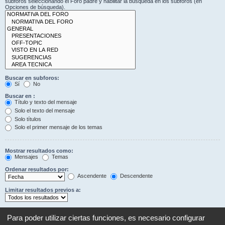
subforos seleccionando el Foro padre y habilitar la búsqueda en los subforos (en
Opciones de búsqueda).
Buscar en subforos:
Sí
No
Buscar en :
Título y texto del mensaje
Solo el texto del mensaje
Solo títulos
Solo el primer mensaje de los temas
Mostrar resultados como:
Mensajes
Temas
Ordenar resultados por:
Ascendente
Descendente
Limitar resultados previos a:
Mostrar los primeros:
Establezca en 0 para mostrar todo el mensaje.
Para poder utilizar ciertas funciones, es necesario configurar
Caracteres del mensaje