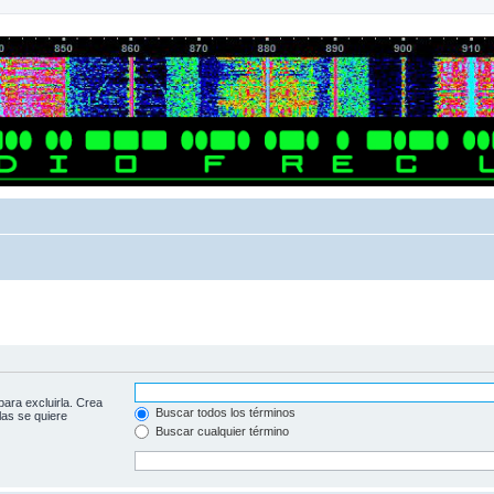
para excluirla. Crea
Buscar todos los términos
las se quiere
Buscar cualquier término