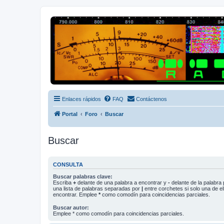
Radio Frecuencias
Foro de Radio Frecuencias
Enlaces rápidos
FAQ
Contáctenos
Portal
Foro
Buscar
Buscar
CONSULTA
Buscar palabras clave:
Escriba
+
delante de una palabra a encontrar y
-
delante de la palabra 
una lista de palabras separadas por
|
entre corchetes si solo una de el
encontrar. Emplee
*
como comodín para coincidencias parciales.
Buscar autor:
Emplee * como comodín para coincidencias parciales.