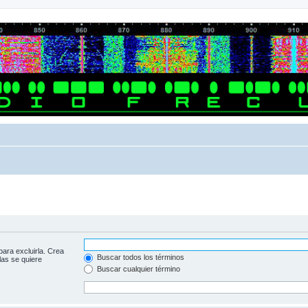
para excluirla. Crea
Buscar todos los términos
las se quiere
Buscar cualquier término