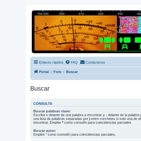
Radio Frecuencias
Foro de Radio Frecuencias
Enlaces rápidos
FAQ
Contáctenos
Portal
Foro
Buscar
Buscar
CONSULTA
Buscar palabras clave:
Escriba
+
delante de una palabra a encontrar y
-
delante de la palabra 
una lista de palabras separadas por
|
entre corchetes si solo una de el
encontrar. Emplee
*
como comodín para coincidencias parciales.
Buscar autor:
Emplee * como comodín para coincidencias parciales.