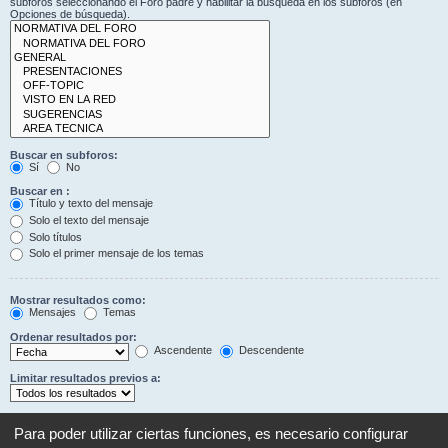
subforos seleccionando el Foro padre y habilitar la búsqueda en los subforos (en
Opciones de búsqueda).
Buscar en subforos:
Sí
No
Buscar en :
Título y texto del mensaje
Solo el texto del mensaje
Solo títulos
Solo el primer mensaje de los temas
Mostrar resultados como:
Mensajes
Temas
Ordenar resultados por:
Ascendente
Descendente
Limitar resultados previos a:
Mostrar los primeros:
Establezca en 0 para mostrar todo el mensaje.
Para poder utilizar ciertas funciones, es necesario configurar
Caracteres del mensaje