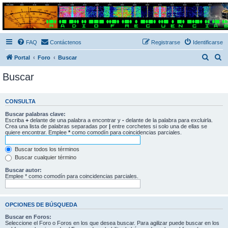
Radio Frecuencias
Foro de Radio Frecuencias
FAQ
Contáctenos
Registrarse
Identificarse
B
B
Portal
Foro
Buscar
u
u
Buscar
s
s
c
c
CONSULTA
a
a
Buscar palabras clave:
r
r
Escriba
+
delante de una palabra a encontrar y
-
delante de la palabra para excluirla.
Crea una lista de palabras separadas por
|
entre corchetes si solo una de ellas se
quiere encontrar. Emplee
*
como comodín para coincidencias parciales.
Buscar todos los términos
Buscar cualquier término
Buscar autor:
Emplee * como comodín para coincidencias parciales.
OPCIONES DE BÚSQUEDA
Buscar en Foros:
Seleccione el Foro o Foros en los que desea buscar. Para agilizar puede buscar en los