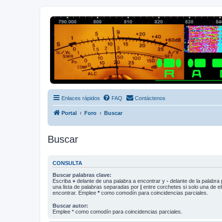
Radio Frecuencias
Foro de Radio Frecuencias
Enlaces rápidos
FAQ
Contáctenos
Portal
Foro
Buscar
Buscar
CONSULTA
Buscar palabras clave:
Escriba
+
delante de una palabra a encontrar y
-
delante de la palabra 
una lista de palabras separadas por
|
entre corchetes si solo una de el
encontrar. Emplee
*
como comodín para coincidencias parciales.
Buscar autor:
Emplee * como comodín para coincidencias parciales.