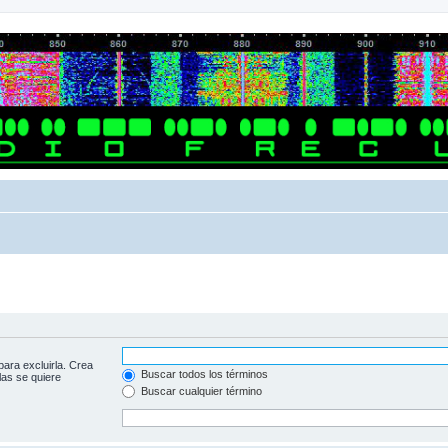
para excluirla. Crea
Buscar todos los términos
las se quiere
Buscar cualquier término