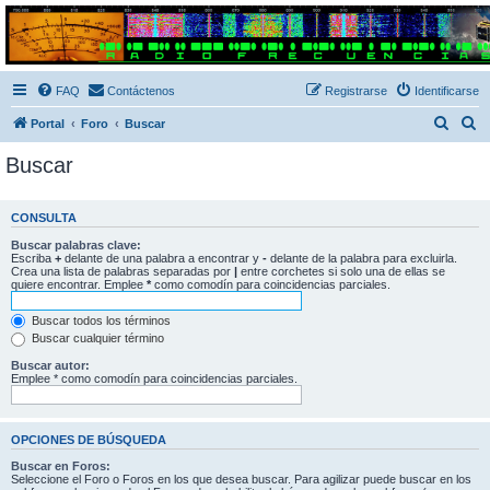
Radio Frecuencias
Foro de Radio Frecuencias
FAQ
Contáctenos
Registrarse
Identificarse
B
B
Portal
Foro
Buscar
u
u
Buscar
s
s
c
c
CONSULTA
a
a
Buscar palabras clave:
r
r
Escriba
+
delante de una palabra a encontrar y
-
delante de la palabra para excluirla.
Crea una lista de palabras separadas por
|
entre corchetes si solo una de ellas se
quiere encontrar. Emplee
*
como comodín para coincidencias parciales.
Buscar todos los términos
Buscar cualquier término
Buscar autor:
Emplee * como comodín para coincidencias parciales.
OPCIONES DE BÚSQUEDA
Buscar en Foros:
Seleccione el Foro o Foros en los que desea buscar. Para agilizar puede buscar en los