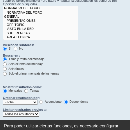
subforos seleccionando el Foro padre y habilitar la búsqueda en los subforos (en
Opciones de búsqueda).
Buscar en subforos:
Sí
No
Buscar en :
Título y texto del mensaje
Solo el texto del mensaje
Solo títulos
Solo el primer mensaje de los temas
Mostrar resultados como:
Mensajes
Temas
Ordenar resultados por:
Ascendente
Descendente
Limitar resultados previos a:
Mostrar los primeros:
Establezca en 0 para mostrar todo el mensaje.
Para poder utilizar ciertas funciones, es necesario configurar
Caracteres del mensaje