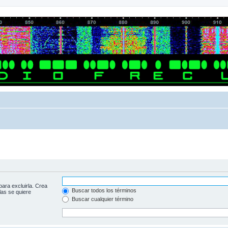
para excluirla. Crea
Buscar todos los términos
las se quiere
Buscar cualquier término