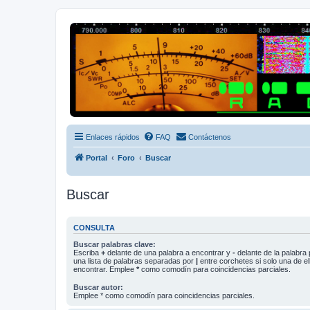
Radio Frecuencias
Foro de Radio Frecuencias
Enlaces rápidos
FAQ
Contáctenos
Portal
Foro
Buscar
Buscar
CONSULTA
Buscar palabras clave:
Escriba
+
delante de una palabra a encontrar y
-
delante de la palabra 
una lista de palabras separadas por
|
entre corchetes si solo una de el
encontrar. Emplee
*
como comodín para coincidencias parciales.
Buscar autor:
Emplee * como comodín para coincidencias parciales.