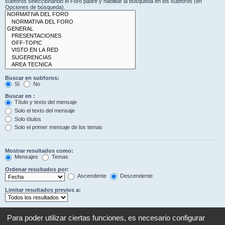
subforos seleccionando el Foro padre y habilitar la búsqueda en los subforos (en
Opciones de búsqueda).
Buscar en subforos:
Sí
No
Buscar en :
Título y texto del mensaje
Solo el texto del mensaje
Solo títulos
Solo el primer mensaje de los temas
Mostrar resultados como:
Mensajes
Temas
Ordenar resultados por:
Ascendente
Descendente
Limitar resultados previos a:
Mostrar los primeros:
Establezca en 0 para mostrar todo el mensaje.
Para poder utilizar ciertas funciones, es necesario configurar
Caracteres del mensaje