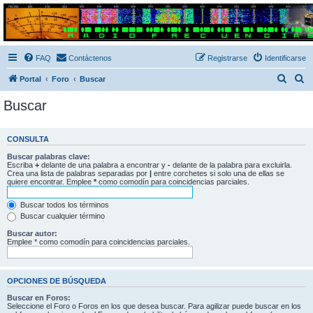
Radio Frecuencias
Foro de Radio Frecuencias
FAQ
Contáctenos
Registrarse
Identificarse
B
B
Portal
Foro
Buscar
u
u
Buscar
s
s
c
c
CONSULTA
a
a
Buscar palabras clave:
r
r
Escriba
+
delante de una palabra a encontrar y
-
delante de la palabra para excluirla.
Crea una lista de palabras separadas por
|
entre corchetes si solo una de ellas se
quiere encontrar. Emplee
*
como comodín para coincidencias parciales.
Buscar todos los términos
Buscar cualquier término
Buscar autor:
Emplee * como comodín para coincidencias parciales.
OPCIONES DE BÚSQUEDA
Buscar en Foros:
Seleccione el Foro o Foros en los que desea buscar. Para agilizar puede buscar en los