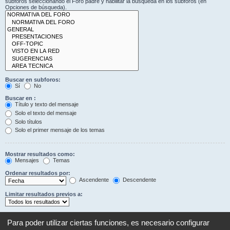
subforos seleccionando el Foro padre y habilitar la búsqueda en los subforos (en
Opciones de búsqueda).
Buscar en subforos:
Sí
No
Buscar en :
Título y texto del mensaje
Solo el texto del mensaje
Solo títulos
Solo el primer mensaje de los temas
Mostrar resultados como:
Mensajes
Temas
Ordenar resultados por:
Ascendente
Descendente
Limitar resultados previos a:
Mostrar los primeros:
Establezca en 0 para mostrar todo el mensaje.
Para poder utilizar ciertas funciones, es necesario configurar
Caracteres del mensaje