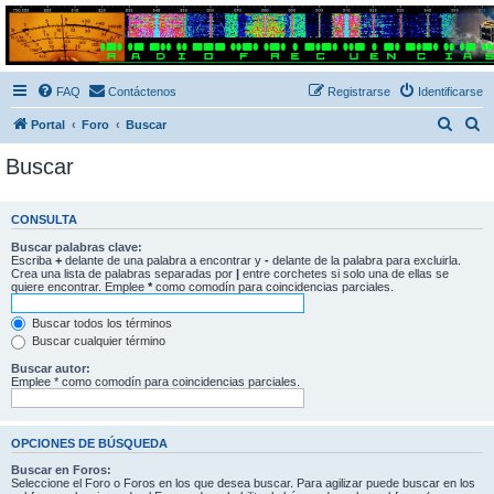
Radio Frecuencias
Foro de Radio Frecuencias
FAQ
Contáctenos
Registrarse
Identificarse
B
B
Portal
Foro
Buscar
u
u
Buscar
s
s
c
c
CONSULTA
a
a
Buscar palabras clave:
r
r
Escriba
+
delante de una palabra a encontrar y
-
delante de la palabra para excluirla.
Crea una lista de palabras separadas por
|
entre corchetes si solo una de ellas se
quiere encontrar. Emplee
*
como comodín para coincidencias parciales.
Buscar todos los términos
Buscar cualquier término
Buscar autor:
Emplee * como comodín para coincidencias parciales.
OPCIONES DE BÚSQUEDA
Buscar en Foros:
Seleccione el Foro o Foros en los que desea buscar. Para agilizar puede buscar en los