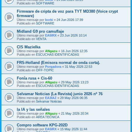
Publicado en
SOFTWARE
Firmware de cripta de voz para TYT MD380 (Voice crypt
firmware)
Último mensaje por
borki
«
24 Jun 2026 17:39
Publicado en
SOFTWARE
Midland G9 pro camuflaje
Último mensaje por
EA5IRX
«
23 Jun 2026 10:14
Publicado en
VENTA
CIS Mazielka
Último mensaje por
ANgazu
«
16 Jun 2026 12:35
Publicado en
ESCUCHAS IDENTIFICADAS
FRS-Holland (Emisora normal de onda corta).
Último mensaje por
Porgadora
«
31 May 2026 22:53
Publicado en
OFF-TOPIC
Fonía rusa + Cis-60
Último mensaje por
ANgazu
«
29 May 2026 13:23
Publicado en
ESCUCHAS IDENTIFICADAS
Selvamar Noticias (La Revista) junio 2026 nº 76
Último mensaje por
EA3IAZ
«
29 May 2026 06:35
Publicado en
Selvamar Noticias
la IA y las señales
Último mensaje por
ANgazu
«
21 May 2026 20:34
Publicado en
AREA TECNICA
Compro software KPG-202D
Último mensaje por
EA5IRX
«
15 May 2026 11:44