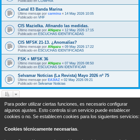
Publicado en
COMPRA
Canal 83 Banda Marina
Último mensaje por
carmina
«
14 May 2026 10:05
Publicado en
VHF
CIS Mazielka. Afinando las medidas.
Último mensaje por
ANgazu
«
12 May 2026 17:15
Publicado en
ESCUCHAS IDENTIFICADAS
CIS MFSK 21-13. ¿Anomalías?
Último mensaje por
ANgazu
«
09 May 2026 17:22
Publicado en
ESCUCHAS IDENTIFICADAS
FSK + MFSK 36
Último mensaje por
ANgazu
«
07 May 2026 08:50
Publicado en
ESCUCHAS SIN IDENTIFICAR
Selvamar Noticias (La Revista) Mayo 2026 nº 75
Último mensaje por
EA3IAZ
«
02 May 2026 09:21
Publicado en
Selvamar Noticias
Página
1
de
26
1
2
3
4
5
26
Sigui
Se encontraron 634 coincidencias
…
Para poder utilizar ciertas funciones, es necesario configurar
algunos ajustes. Esto controla si un servicio puede establecer
Ir a
cookies o no. Se establecen cookies para los siguientes servicios:
Portal
Foro
Todos los horarios son
UTC+02:00
Cookies técnicamente necesarias
.
Desarrollado por
phpBB
® Forum Software © phpBB Limited