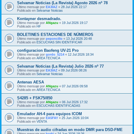
Selvamar Noticias (La Revista) Agosto 2026 nº 78
Último mensaje por
EA3IAZ
«
28 Jul 2026 22:17
Publicado en
Selvamar Noticias
Kontayner desmadrado.
Último mensaje por
ANgazu
«
19 Jul 2026 19:17
Publicado en
HF
BOLETINES ESTACIONES DE NÚMEROS
Último mensaje por
peponcillo
«
13 Jul 2026 20:48
Publicado en
ESCUCHAS SIN IDENTIFICAR
configuracion Baofeng UV-21 Pro
Último mensaje por
gordo_5214
«
12 Jul 2026 18:34
Publicado en
AREA TECNICA
Selvamar Noticias (La Revista) Julio 2026 nº 77
Último mensaje por
EA3IAZ
«
09 Jul 2026 08:26
Publicado en
Selvamar Noticias
Antenas AESA
Último mensaje por
ANgazu
«
07 Jul 2026 09:58
Publicado en
AREA TECNICA
S4285 + FSK75/850
Último mensaje por
ANgazu
«
06 Jul 2026 17:32
Publicado en
ESCUCHAS IDENTIFICADAS
Emulador AH-4 para equipos ICOM
Último mensaje por
EA5FAY
«
25 Jun 2026 10:04
Publicado en
VENTA
Muestras de audio cifradas en modo DMR para DSD-FME
Último mensaje por
borki
«
24 Jun 2026 18:26