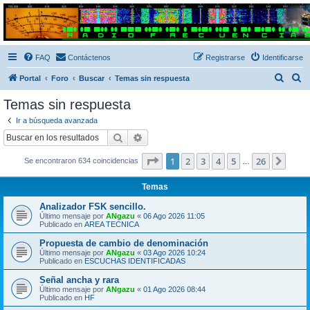
Radio Frecuencias
Foro de Radio Frecuencias
FAQ
Contáctenos
Registrarse
Identificarse
B
B
Portal
Foro
Buscar
Temas sin respuesta
u
u
Temas sin respuesta
s
s
Ir a búsqueda avanzada
c
c
Buscar
Búsqueda avanzada
a
a
Página
1
de
26
1
2
3
4
5
26
Sigui
Se encontraron 634 coincidencias
r
r
…
Temas
Analizador FSK sencillo.
Último mensaje por
ANgazu
«
06 Ago 2026 11:05
Publicado en
AREA TECNICA
Propuesta de cambio de denominación
Último mensaje por
ANgazu
«
03 Ago 2026 10:24
Publicado en
ESCUCHAS IDENTIFICADAS
Señal ancha y rara
Último mensaje por
ANgazu
«
01 Ago 2026 08:44
Publicado en
HF