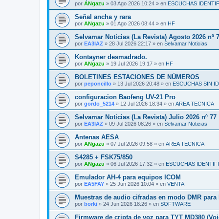
por
ANgazu
»
03 Ago 2026 10:24
» en
ESCUCHAS IDENTI
Señal ancha y rara
por
ANgazu
»
01 Ago 2026 08:44
» en
HF
Selvamar Noticias (La Revista) Agosto 2026 nº 
por
EA3IAZ
»
28 Jul 2026 22:17
» en
Selvamar Noticias
Kontayner desmadrado.
por
ANgazu
»
19 Jul 2026 19:17
» en
HF
BOLETINES ESTACIONES DE NÚMEROS
por
peponcillo
»
13 Jul 2026 20:48
» en
ESCUCHAS SIN I
configuracion Baofeng UV-21 Pro
por
gordo_5214
»
12 Jul 2026 18:34
» en
AREA TECNICA
Selvamar Noticias (La Revista) Julio 2026 nº 77
por
EA3IAZ
»
09 Jul 2026 08:26
» en
Selvamar Noticias
Antenas AESA
por
ANgazu
»
07 Jul 2026 09:58
» en
AREA TECNICA
S4285 + FSK75/850
por
ANgazu
»
06 Jul 2026 17:32
» en
ESCUCHAS IDENTIF
Emulador AH-4 para equipos ICOM
por
EA5FAY
»
25 Jun 2026 10:04
» en
VENTA
Muestras de audio cifradas en modo DMR par
por
borki
»
24 Jun 2026 18:26
» en
SOFTWARE
Firmware de cripta de voz para TYT MD380 (Voi