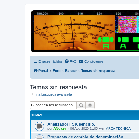
Radio Frecuencias
Foro de Radio Frecuencias
Enlaces rápidos
FAQ
Contáctenos
Portal
Foro
Buscar
Temas sin respuesta
Temas sin respuesta
Ir a búsqueda avanzada
Buscar
Búsqueda avanzada
TEMAS
Analizador FSK sencillo.
por
ANgazu
»
06 Ago 2026 11:05
» en
AREA TECNICA
Propuesta de cambio de denominación