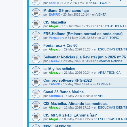
por
borki
»
24 Jun 2026 17:39
» en
SOFTWARE
Midland G9 pro camuflaje
por
EA5IRX
»
23 Jun 2026 10:14
» en
VENTA
CIS Mazielka
por
ANgazu
»
16 Jun 2026 12:35
» en
ESCUCHAS IDENTI
FRS-Holland (Emisora normal de onda corta).
por
Porgadora
»
31 May 2026 22:53
» en
OFF-TOPIC
Fonía rusa + Cis-60
por
ANgazu
»
29 May 2026 13:23
» en
ESCUCHAS IDENTI
Selvamar Noticias (La Revista) junio 2026 nº 76
por
EA3IAZ
»
29 May 2026 06:35
» en
Selvamar Noticias
la IA y las señales
por
ANgazu
»
21 May 2026 20:34
» en
AREA TECNICA
Compro software KPG-202D
por
EA5IRX
»
15 May 2026 11:44
» en
COMPRA
Canal 83 Banda Marina
por
carmina
»
14 May 2026 10:05
» en
VHF
CIS Mazielka. Afinando las medidas.
por
ANgazu
»
12 May 2026 17:15
» en
ESCUCHAS IDENTI
CIS MFSK 21-13. ¿Anomalías?
por
ANgazu
»
09 May 2026 17:22
» en
ESCUCHAS IDENTI
FSK + MFSK 36