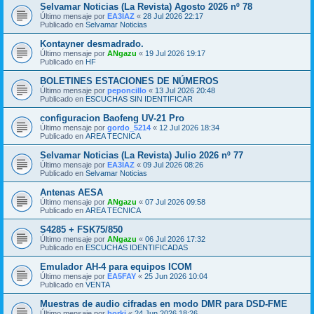
Selvamar Noticias (La Revista) Agosto 2026 nº 78
Último mensaje por
EA3IAZ
«
28 Jul 2026 22:17
Publicado en
Selvamar Noticias
Kontayner desmadrado.
Último mensaje por
ANgazu
«
19 Jul 2026 19:17
Publicado en
HF
BOLETINES ESTACIONES DE NÚMEROS
Último mensaje por
peponcillo
«
13 Jul 2026 20:48
Publicado en
ESCUCHAS SIN IDENTIFICAR
configuracion Baofeng UV-21 Pro
Último mensaje por
gordo_5214
«
12 Jul 2026 18:34
Publicado en
AREA TECNICA
Selvamar Noticias (La Revista) Julio 2026 nº 77
Último mensaje por
EA3IAZ
«
09 Jul 2026 08:26
Publicado en
Selvamar Noticias
Antenas AESA
Último mensaje por
ANgazu
«
07 Jul 2026 09:58
Publicado en
AREA TECNICA
S4285 + FSK75/850
Último mensaje por
ANgazu
«
06 Jul 2026 17:32
Publicado en
ESCUCHAS IDENTIFICADAS
Emulador AH-4 para equipos ICOM
Último mensaje por
EA5FAY
«
25 Jun 2026 10:04
Publicado en
VENTA
Muestras de audio cifradas en modo DMR para DSD-FME
Último mensaje por
borki
«
24 Jun 2026 18:26