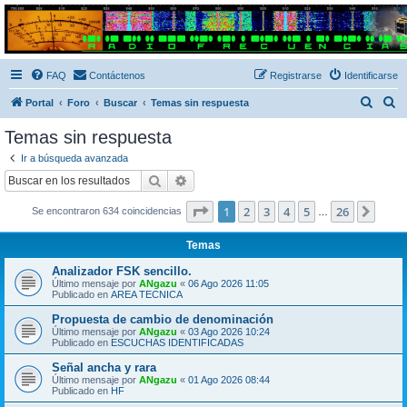
Radio Frecuencias
Foro de Radio Frecuencias
FAQ
Contáctenos
Registrarse
Identificarse
B
B
Portal
Foro
Buscar
Temas sin respuesta
u
u
Temas sin respuesta
s
s
Ir a búsqueda avanzada
c
c
Buscar
Búsqueda avanzada
a
a
Página
1
de
26
1
2
3
4
5
26
Sigui
Se encontraron 634 coincidencias
r
r
…
Temas
Analizador FSK sencillo.
Último mensaje por
ANgazu
«
06 Ago 2026 11:05
Publicado en
AREA TECNICA
Propuesta de cambio de denominación
Último mensaje por
ANgazu
«
03 Ago 2026 10:24
Publicado en
ESCUCHAS IDENTIFICADAS
Señal ancha y rara
Último mensaje por
ANgazu
«
01 Ago 2026 08:44
Publicado en
HF