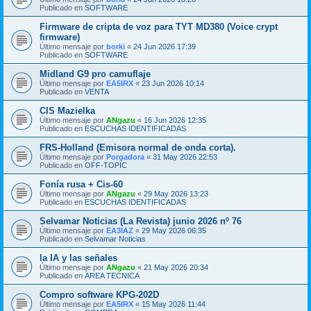
Publicado en
SOFTWARE
Firmware de cripta de voz para TYT MD380 (Voice crypt
firmware)
Último mensaje por
borki
«
24 Jun 2026 17:39
Publicado en
SOFTWARE
Midland G9 pro camuflaje
Último mensaje por
EA5IRX
«
23 Jun 2026 10:14
Publicado en
VENTA
CIS Mazielka
Último mensaje por
ANgazu
«
16 Jun 2026 12:35
Publicado en
ESCUCHAS IDENTIFICADAS
FRS-Holland (Emisora normal de onda corta).
Último mensaje por
Porgadora
«
31 May 2026 22:53
Publicado en
OFF-TOPIC
Fonía rusa + Cis-60
Último mensaje por
ANgazu
«
29 May 2026 13:23
Publicado en
ESCUCHAS IDENTIFICADAS
Selvamar Noticias (La Revista) junio 2026 nº 76
Último mensaje por
EA3IAZ
«
29 May 2026 06:35
Publicado en
Selvamar Noticias
la IA y las señales
Último mensaje por
ANgazu
«
21 May 2026 20:34
Publicado en
AREA TECNICA
Compro software KPG-202D
Último mensaje por
EA5IRX
«
15 May 2026 11:44