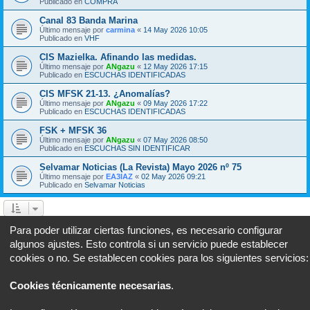
Publicado en
COMPRA
Canal 83 Banda Marina
Último mensaje por
carmina
«
14 May 2026 10:05
Publicado en
VHF
CIS Mazielka. Afinando las medidas.
Último mensaje por
ANgazu
«
12 May 2026 17:15
Publicado en
ESCUCHAS IDENTIFICADAS
CIS MFSK 21-13. ¿Anomalías?
Último mensaje por
ANgazu
«
09 May 2026 17:22
Publicado en
ESCUCHAS IDENTIFICADAS
FSK + MFSK 36
Último mensaje por
ANgazu
«
07 May 2026 08:50
Publicado en
ESCUCHAS SIN IDENTIFICAR
Selvamar Noticias (La Revista) Mayo 2026 nº 75
Último mensaje por
EA3IAZ
«
02 May 2026 09:21
Publicado en
Selvamar Noticias
Página
1
de
26
1
2
3
4
5
26
Sigui
Se encontraron 634 coincidencias
…
Para poder utilizar ciertas funciones, es necesario configurar
algunos ajustes. Esto controla si un servicio puede establecer
Ir a
cookies o no. Se establecen cookies para los siguientes servicios:
Portal
Foro
Todos los horarios son
UTC+02:00
Cookies técnicamente necesarias
.
Desarrollado por
phpBB
® Forum Software © phpBB Limited