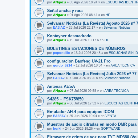
por
ANgazu
»
03 Ago 2026 10:24
» en
ESCUCHAS IDENTI
Señal ancha y rara
por
ANgazu
»
01 Ago 2026 08:44
» en
HF
Selvamar Noticias (La Revista) Agosto 2026 nº 
por
EA3IAZ
»
28 Jul 2026 22:17
» en
Selvamar Noticias
Kontayner desmadrado.
por
ANgazu
»
19 Jul 2026 19:17
» en
HF
BOLETINES ESTACIONES DE NÚMEROS
por
peponcillo
»
13 Jul 2026 20:48
» en
ESCUCHAS SIN I
configuracion Baofeng UV-21 Pro
por
gordo_5214
»
12 Jul 2026 18:34
» en
AREA TECNICA
Selvamar Noticias (La Revista) Julio 2026 nº 77
por
EA3IAZ
»
09 Jul 2026 08:26
» en
Selvamar Noticias
Antenas AESA
por
ANgazu
»
07 Jul 2026 09:58
» en
AREA TECNICA
S4285 + FSK75/850
por
ANgazu
»
06 Jul 2026 17:32
» en
ESCUCHAS IDENTIF
Emulador AH-4 para equipos ICOM
por
EA5FAY
»
25 Jun 2026 10:04
» en
VENTA
Muestras de audio cifradas en modo DMR par
por
borki
»
24 Jun 2026 18:26
» en
SOFTWARE
Firmware de cripta de voz para TYT MD380 (Voi