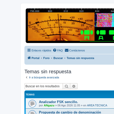
Radio Frecuencias
Foro de Radio Frecuencias
Enlaces rápidos
FAQ
Contáctenos
Portal
Foro
Buscar
Temas sin respuesta
Temas sin respuesta
Ir a búsqueda avanzada
Buscar
Búsqueda avanzada
TEMAS
Analizador FSK sencillo.
por
ANgazu
»
06 Ago 2026 11:05
» en
AREA TECNICA
Propuesta de cambio de denominación