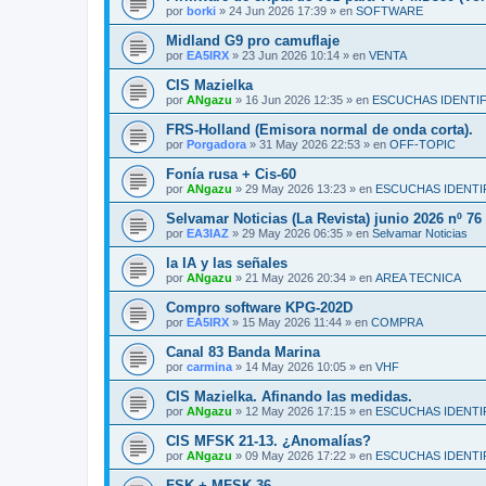
por
borki
»
24 Jun 2026 17:39
» en
SOFTWARE
Midland G9 pro camuflaje
por
EA5IRX
»
23 Jun 2026 10:14
» en
VENTA
CIS Mazielka
por
ANgazu
»
16 Jun 2026 12:35
» en
ESCUCHAS IDENTI
FRS-Holland (Emisora normal de onda corta).
por
Porgadora
»
31 May 2026 22:53
» en
OFF-TOPIC
Fonía rusa + Cis-60
por
ANgazu
»
29 May 2026 13:23
» en
ESCUCHAS IDENTI
Selvamar Noticias (La Revista) junio 2026 nº 76
por
EA3IAZ
»
29 May 2026 06:35
» en
Selvamar Noticias
la IA y las señales
por
ANgazu
»
21 May 2026 20:34
» en
AREA TECNICA
Compro software KPG-202D
por
EA5IRX
»
15 May 2026 11:44
» en
COMPRA
Canal 83 Banda Marina
por
carmina
»
14 May 2026 10:05
» en
VHF
CIS Mazielka. Afinando las medidas.
por
ANgazu
»
12 May 2026 17:15
» en
ESCUCHAS IDENTI
CIS MFSK 21-13. ¿Anomalías?
por
ANgazu
»
09 May 2026 17:22
» en
ESCUCHAS IDENTI
FSK + MFSK 36