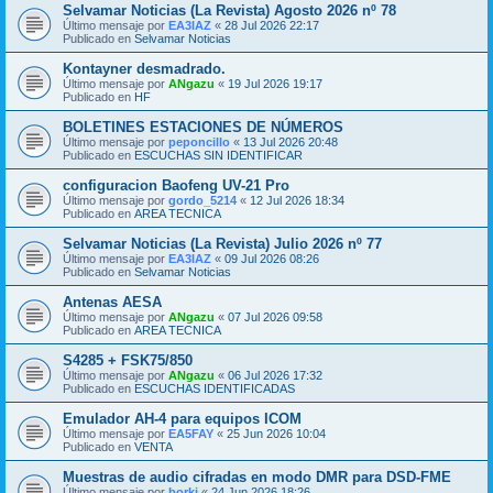
Selvamar Noticias (La Revista) Agosto 2026 nº 78
Último mensaje por
EA3IAZ
«
28 Jul 2026 22:17
Publicado en
Selvamar Noticias
Kontayner desmadrado.
Último mensaje por
ANgazu
«
19 Jul 2026 19:17
Publicado en
HF
BOLETINES ESTACIONES DE NÚMEROS
Último mensaje por
peponcillo
«
13 Jul 2026 20:48
Publicado en
ESCUCHAS SIN IDENTIFICAR
configuracion Baofeng UV-21 Pro
Último mensaje por
gordo_5214
«
12 Jul 2026 18:34
Publicado en
AREA TECNICA
Selvamar Noticias (La Revista) Julio 2026 nº 77
Último mensaje por
EA3IAZ
«
09 Jul 2026 08:26
Publicado en
Selvamar Noticias
Antenas AESA
Último mensaje por
ANgazu
«
07 Jul 2026 09:58
Publicado en
AREA TECNICA
S4285 + FSK75/850
Último mensaje por
ANgazu
«
06 Jul 2026 17:32
Publicado en
ESCUCHAS IDENTIFICADAS
Emulador AH-4 para equipos ICOM
Último mensaje por
EA5FAY
«
25 Jun 2026 10:04
Publicado en
VENTA
Muestras de audio cifradas en modo DMR para DSD-FME
Último mensaje por
borki
«
24 Jun 2026 18:26