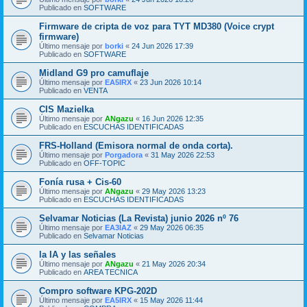
Publicado en
SOFTWARE
Firmware de cripta de voz para TYT MD380 (Voice crypt
firmware)
Último mensaje por
borki
«
24 Jun 2026 17:39
Publicado en
SOFTWARE
Midland G9 pro camuflaje
Último mensaje por
EA5IRX
«
23 Jun 2026 10:14
Publicado en
VENTA
CIS Mazielka
Último mensaje por
ANgazu
«
16 Jun 2026 12:35
Publicado en
ESCUCHAS IDENTIFICADAS
FRS-Holland (Emisora normal de onda corta).
Último mensaje por
Porgadora
«
31 May 2026 22:53
Publicado en
OFF-TOPIC
Fonía rusa + Cis-60
Último mensaje por
ANgazu
«
29 May 2026 13:23
Publicado en
ESCUCHAS IDENTIFICADAS
Selvamar Noticias (La Revista) junio 2026 nº 76
Último mensaje por
EA3IAZ
«
29 May 2026 06:35
Publicado en
Selvamar Noticias
la IA y las señales
Último mensaje por
ANgazu
«
21 May 2026 20:34
Publicado en
AREA TECNICA
Compro software KPG-202D
Último mensaje por
EA5IRX
«
15 May 2026 11:44