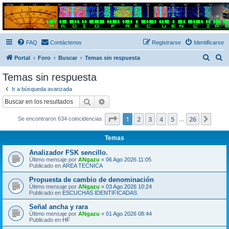
Radio Frecuencias
Foro de Radio Frecuencias
FAQ
Contáctenos
Registrarse
Identificarse
B
B
Portal
Foro
Buscar
Temas sin respuesta
u
u
Temas sin respuesta
s
s
Ir a búsqueda avanzada
c
c
Buscar
Búsqueda avanzada
a
a
Página
1
de
26
1
2
3
4
5
26
Sigui
Se encontraron 634 coincidencias
r
r
…
Temas
Analizador FSK sencillo.
Último mensaje por
ANgazu
«
06 Ago 2026 11:05
Publicado en
AREA TECNICA
Propuesta de cambio de denominación
Último mensaje por
ANgazu
«
03 Ago 2026 10:24
Publicado en
ESCUCHAS IDENTIFICADAS
Señal ancha y rara
Último mensaje por
ANgazu
«
01 Ago 2026 08:44
Publicado en
HF