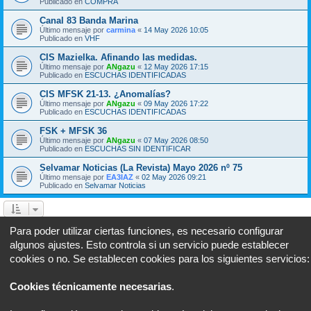
Publicado en
COMPRA
Canal 83 Banda Marina
Último mensaje por
carmina
«
14 May 2026 10:05
Publicado en
VHF
CIS Mazielka. Afinando las medidas.
Último mensaje por
ANgazu
«
12 May 2026 17:15
Publicado en
ESCUCHAS IDENTIFICADAS
CIS MFSK 21-13. ¿Anomalías?
Último mensaje por
ANgazu
«
09 May 2026 17:22
Publicado en
ESCUCHAS IDENTIFICADAS
FSK + MFSK 36
Último mensaje por
ANgazu
«
07 May 2026 08:50
Publicado en
ESCUCHAS SIN IDENTIFICAR
Selvamar Noticias (La Revista) Mayo 2026 nº 75
Último mensaje por
EA3IAZ
«
02 May 2026 09:21
Publicado en
Selvamar Noticias
Página
1
de
26
1
2
3
4
5
26
Sigui
Se encontraron 634 coincidencias
…
Para poder utilizar ciertas funciones, es necesario configurar
algunos ajustes. Esto controla si un servicio puede establecer
Ir a
cookies o no. Se establecen cookies para los siguientes servicios:
Portal
Foro
Todos los horarios son
UTC+02:00
Cookies técnicamente necesarias
.
Desarrollado por
phpBB
® Forum Software © phpBB Limited