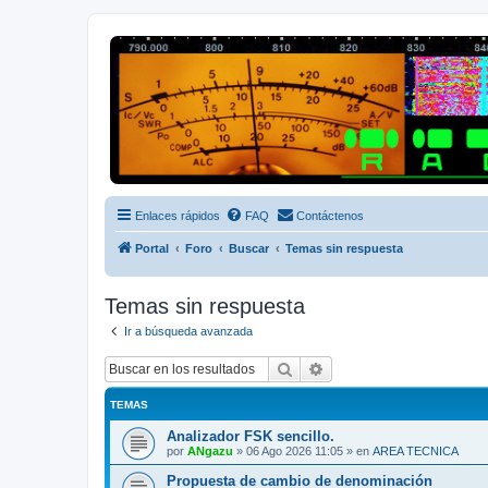
Radio Frecuencias
Foro de Radio Frecuencias
Enlaces rápidos
FAQ
Contáctenos
Portal
Foro
Buscar
Temas sin respuesta
Temas sin respuesta
Ir a búsqueda avanzada
Buscar
Búsqueda avanzada
TEMAS
Analizador FSK sencillo.
por
ANgazu
»
06 Ago 2026 11:05
» en
AREA TECNICA
Propuesta de cambio de denominación