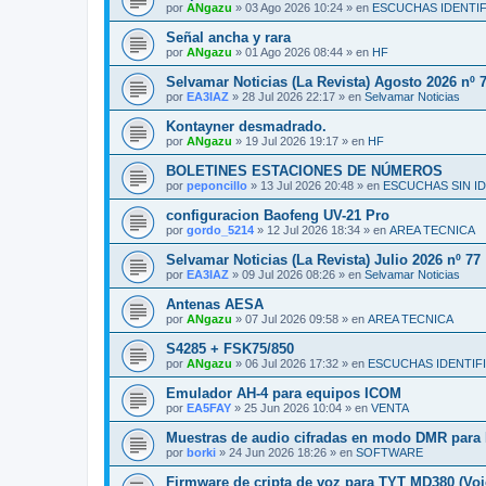
por
ANgazu
»
03 Ago 2026 10:24
» en
ESCUCHAS IDENTI
Señal ancha y rara
por
ANgazu
»
01 Ago 2026 08:44
» en
HF
Selvamar Noticias (La Revista) Agosto 2026 nº 
por
EA3IAZ
»
28 Jul 2026 22:17
» en
Selvamar Noticias
Kontayner desmadrado.
por
ANgazu
»
19 Jul 2026 19:17
» en
HF
BOLETINES ESTACIONES DE NÚMEROS
por
peponcillo
»
13 Jul 2026 20:48
» en
ESCUCHAS SIN I
configuracion Baofeng UV-21 Pro
por
gordo_5214
»
12 Jul 2026 18:34
» en
AREA TECNICA
Selvamar Noticias (La Revista) Julio 2026 nº 77
por
EA3IAZ
»
09 Jul 2026 08:26
» en
Selvamar Noticias
Antenas AESA
por
ANgazu
»
07 Jul 2026 09:58
» en
AREA TECNICA
S4285 + FSK75/850
por
ANgazu
»
06 Jul 2026 17:32
» en
ESCUCHAS IDENTIF
Emulador AH-4 para equipos ICOM
por
EA5FAY
»
25 Jun 2026 10:04
» en
VENTA
Muestras de audio cifradas en modo DMR par
por
borki
»
24 Jun 2026 18:26
» en
SOFTWARE
Firmware de cripta de voz para TYT MD380 (Voi