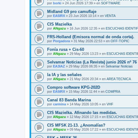
por
borki
»
24 Jun 2026 17:39
» en
SOFTWARE
Midland G9 pro camuflaje
por
EA5IRX
»
23 Jun 2026 10:14
» en
VENTA
CIS Mazielka
por
ANgazu
»
16 Jun 2026 12:35
» en
ESCUCHAS IDENTI
FRS-Holland (Emisora normal de onda corta).
por
Porgadora
»
31 May 2026 22:53
» en
OFF-TOPIC
Fonía rusa + Cis-60
por
ANgazu
»
29 May 2026 13:23
» en
ESCUCHAS IDENTI
Selvamar Noticias (La Revista) junio 2026 nº 76
por
EA3IAZ
»
29 May 2026 06:35
» en
Selvamar Noticias
la IA y las señales
por
ANgazu
»
21 May 2026 20:34
» en
AREA TECNICA
Compro software KPG-202D
por
EA5IRX
»
15 May 2026 11:44
» en
COMPRA
Canal 83 Banda Marina
por
carmina
»
14 May 2026 10:05
» en
VHF
CIS Mazielka. Afinando las medidas.
por
ANgazu
»
12 May 2026 17:15
» en
ESCUCHAS IDENTI
CIS MFSK 21-13. ¿Anomalías?
por
ANgazu
»
09 May 2026 17:22
» en
ESCUCHAS IDENTI
FSK + MFSK 36