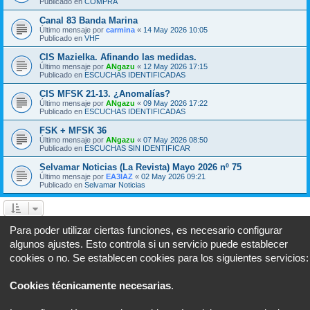
Publicado en
COMPRA
Canal 83 Banda Marina
Último mensaje por
carmina
«
14 May 2026 10:05
Publicado en
VHF
CIS Mazielka. Afinando las medidas.
Último mensaje por
ANgazu
«
12 May 2026 17:15
Publicado en
ESCUCHAS IDENTIFICADAS
CIS MFSK 21-13. ¿Anomalías?
Último mensaje por
ANgazu
«
09 May 2026 17:22
Publicado en
ESCUCHAS IDENTIFICADAS
FSK + MFSK 36
Último mensaje por
ANgazu
«
07 May 2026 08:50
Publicado en
ESCUCHAS SIN IDENTIFICAR
Selvamar Noticias (La Revista) Mayo 2026 nº 75
Último mensaje por
EA3IAZ
«
02 May 2026 09:21
Publicado en
Selvamar Noticias
Página
1
de
26
1
2
3
4
5
26
Sigui
Se encontraron 634 coincidencias
…
Para poder utilizar ciertas funciones, es necesario configurar
algunos ajustes. Esto controla si un servicio puede establecer
Ir a
cookies o no. Se establecen cookies para los siguientes servicios:
Portal
Foro
Todos los horarios son
UTC+02:00
Cookies técnicamente necesarias
.
Desarrollado por
phpBB
® Forum Software © phpBB Limited