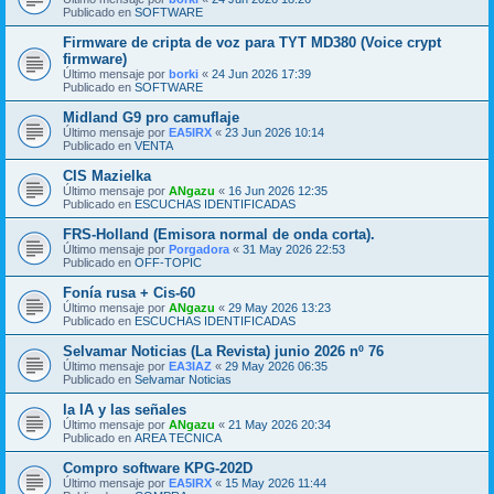
Publicado en
SOFTWARE
Firmware de cripta de voz para TYT MD380 (Voice crypt
firmware)
Último mensaje por
borki
«
24 Jun 2026 17:39
Publicado en
SOFTWARE
Midland G9 pro camuflaje
Último mensaje por
EA5IRX
«
23 Jun 2026 10:14
Publicado en
VENTA
CIS Mazielka
Último mensaje por
ANgazu
«
16 Jun 2026 12:35
Publicado en
ESCUCHAS IDENTIFICADAS
FRS-Holland (Emisora normal de onda corta).
Último mensaje por
Porgadora
«
31 May 2026 22:53
Publicado en
OFF-TOPIC
Fonía rusa + Cis-60
Último mensaje por
ANgazu
«
29 May 2026 13:23
Publicado en
ESCUCHAS IDENTIFICADAS
Selvamar Noticias (La Revista) junio 2026 nº 76
Último mensaje por
EA3IAZ
«
29 May 2026 06:35
Publicado en
Selvamar Noticias
la IA y las señales
Último mensaje por
ANgazu
«
21 May 2026 20:34
Publicado en
AREA TECNICA
Compro software KPG-202D
Último mensaje por
EA5IRX
«
15 May 2026 11:44