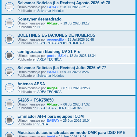
Selvamar Noticias (La Revista) Agosto 2026 nº 78
Último mensaje por
EA3IAZ
«
28 Jul 2026 22:17
Publicado en
Selvamar Noticias
Kontayner desmadrado.
Último mensaje por
ANgazu
«
19 Jul 2026 19:17
Publicado en
HF
BOLETINES ESTACIONES DE NÚMEROS
Último mensaje por
peponcillo
«
13 Jul 2026 20:48
Publicado en
ESCUCHAS SIN IDENTIFICAR
configuracion Baofeng UV-21 Pro
Último mensaje por
gordo_5214
«
12 Jul 2026 18:34
Publicado en
AREA TECNICA
Selvamar Noticias (La Revista) Julio 2026 nº 77
Último mensaje por
EA3IAZ
«
09 Jul 2026 08:26
Publicado en
Selvamar Noticias
Antenas AESA
Último mensaje por
ANgazu
«
07 Jul 2026 09:58
Publicado en
AREA TECNICA
S4285 + FSK75/850
Último mensaje por
ANgazu
«
06 Jul 2026 17:32
Publicado en
ESCUCHAS IDENTIFICADAS
Emulador AH-4 para equipos ICOM
Último mensaje por
EA5FAY
«
25 Jun 2026 10:04
Publicado en
VENTA
Muestras de audio cifradas en modo DMR para DSD-FME
Último mensaje por
borki
«
24 Jun 2026 18:26