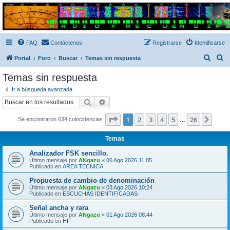
Radio Frecuencias
Foro de Radio Frecuencias
FAQ
Contáctenos
Registrarse
Identificarse
B
B
Portal
Foro
Buscar
Temas sin respuesta
u
u
Temas sin respuesta
s
s
Ir a búsqueda avanzada
c
c
Buscar
Búsqueda avanzada
a
a
Página
1
de
26
1
2
3
4
5
26
Sigui
Se encontraron 634 coincidencias
r
r
…
Temas
Analizador FSK sencillo.
Último mensaje por
ANgazu
«
06 Ago 2026 11:05
Publicado en
AREA TECNICA
Propuesta de cambio de denominación
Último mensaje por
ANgazu
«
03 Ago 2026 10:24
Publicado en
ESCUCHAS IDENTIFICADAS
Señal ancha y rara
Último mensaje por
ANgazu
«
01 Ago 2026 08:44
Publicado en
HF