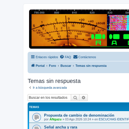
Radio Frecuencias
Foro de Radio Frecuencias
Enlaces rápidos
FAQ
Contáctenos
Portal
Foro
Buscar
Temas sin respuesta
Temas sin respuesta
Ir a búsqueda avanzada
Buscar
Búsqueda avanzada
TEMAS
Propuesta de cambio de denominación
por
ANgazu
»
03 Ago 2026 10:24
» en
ESCUCHAS IDENTI
Señal ancha y rara