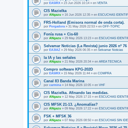
por
EA5IRX
»
23 Jun 2026 10:14
» en
VENTA
CIS Mazielka
por
ANgazu
»
16 Jun 2026 12:35
» en
ESCUCHAS IDENTI
FRS-Holland (Emisora normal de onda corta).
por
Porgadora
»
31 May 2026 22:53
» en
OFF-TOPIC
Fonía rusa + Cis-60
por
ANgazu
»
29 May 2026 13:23
» en
ESCUCHAS IDENTI
Selvamar Noticias (La Revista) junio 2026 nº 76
por
EA3IAZ
»
29 May 2026 06:35
» en
Selvamar Noticias
la IA y las señales
por
ANgazu
»
21 May 2026 20:34
» en
AREA TECNICA
Compro software KPG-202D
por
EA5IRX
»
15 May 2026 11:44
» en
COMPRA
Canal 83 Banda Marina
por
carmina
»
14 May 2026 10:05
» en
VHF
CIS Mazielka. Afinando las medidas.
por
ANgazu
»
12 May 2026 17:15
» en
ESCUCHAS IDENTI
CIS MFSK 21-13. ¿Anomalías?
por
ANgazu
»
09 May 2026 17:22
» en
ESCUCHAS IDENTI
FSK + MFSK 36
por
ANgazu
»
07 May 2026 08:50
» en
ESCUCHAS SIN IDE
Selvamar Noticias (La Revista) Mayo 2026 nº 75