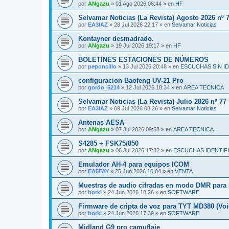
por
ANgazu
»
01 Ago 2026 08:44
» en
HF
Selvamar Noticias (La Revista) Agosto 2026 nº 
por
EA3IAZ
»
28 Jul 2026 22:17
» en
Selvamar Noticias
Kontayner desmadrado.
por
ANgazu
»
19 Jul 2026 19:17
» en
HF
BOLETINES ESTACIONES DE NÚMEROS
por
peponcillo
»
13 Jul 2026 20:48
» en
ESCUCHAS SIN I
configuracion Baofeng UV-21 Pro
por
gordo_5214
»
12 Jul 2026 18:34
» en
AREA TECNICA
Selvamar Noticias (La Revista) Julio 2026 nº 77
por
EA3IAZ
»
09 Jul 2026 08:26
» en
Selvamar Noticias
Antenas AESA
por
ANgazu
»
07 Jul 2026 09:58
» en
AREA TECNICA
S4285 + FSK75/850
por
ANgazu
»
06 Jul 2026 17:32
» en
ESCUCHAS IDENTIF
Emulador AH-4 para equipos ICOM
por
EA5FAY
»
25 Jun 2026 10:04
» en
VENTA
Muestras de audio cifradas en modo DMR par
por
borki
»
24 Jun 2026 18:26
» en
SOFTWARE
Firmware de cripta de voz para TYT MD380 (Voi
por
borki
»
24 Jun 2026 17:39
» en
SOFTWARE
Midland G9 pro camuflaje