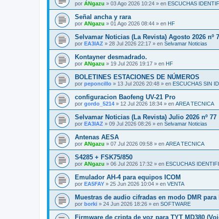
por
ANgazu
»
03 Ago 2026 10:24
» en
ESCUCHAS IDENTI
Señal ancha y rara
por
ANgazu
»
01 Ago 2026 08:44
» en
HF
Selvamar Noticias (La Revista) Agosto 2026 nº 
por
EA3IAZ
»
28 Jul 2026 22:17
» en
Selvamar Noticias
Kontayner desmadrado.
por
ANgazu
»
19 Jul 2026 19:17
» en
HF
BOLETINES ESTACIONES DE NÚMEROS
por
peponcillo
»
13 Jul 2026 20:48
» en
ESCUCHAS SIN I
configuracion Baofeng UV-21 Pro
por
gordo_5214
»
12 Jul 2026 18:34
» en
AREA TECNICA
Selvamar Noticias (La Revista) Julio 2026 nº 77
por
EA3IAZ
»
09 Jul 2026 08:26
» en
Selvamar Noticias
Antenas AESA
por
ANgazu
»
07 Jul 2026 09:58
» en
AREA TECNICA
S4285 + FSK75/850
por
ANgazu
»
06 Jul 2026 17:32
» en
ESCUCHAS IDENTIF
Emulador AH-4 para equipos ICOM
por
EA5FAY
»
25 Jun 2026 10:04
» en
VENTA
Muestras de audio cifradas en modo DMR par
por
borki
»
24 Jun 2026 18:26
» en
SOFTWARE
Firmware de cripta de voz para TYT MD380 (Voi