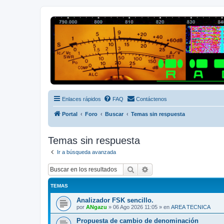
Radio Frecuencias
Foro de Radio Frecuencias
Enlaces rápidos
FAQ
Contáctenos
Portal
Foro
Buscar
Temas sin respuesta
Temas sin respuesta
Ir a búsqueda avanzada
Buscar
Búsqueda avanzada
TEMAS
Analizador FSK sencillo.
por
ANgazu
»
06 Ago 2026 11:05
» en
AREA TECNICA
Propuesta de cambio de denominación