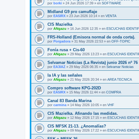
por
borki
»
24 Jun 2026 17:39
» en
SOFTWARE
Midland G9 pro camuflaje
por
EA5IRX
»
23 Jun 2026 10:14
» en
VENTA
CIS Mazielka
por
ANgazu
»
16 Jun 2026 12:35
» en
ESCUCHAS IDENTI
FRS-Holland (Emisora normal de onda corta).
por
Porgadora
»
31 May 2026 22:53
» en
OFF-TOPIC
Fonía rusa + Cis-60
por
ANgazu
»
29 May 2026 13:23
» en
ESCUCHAS IDENTI
Selvamar Noticias (La Revista) junio 2026 nº 76
por
EA3IAZ
»
29 May 2026 06:35
» en
Selvamar Noticias
la IA y las señales
por
ANgazu
»
21 May 2026 20:34
» en
AREA TECNICA
Compro software KPG-202D
por
EA5IRX
»
15 May 2026 11:44
» en
COMPRA
Canal 83 Banda Marina
por
carmina
»
14 May 2026 10:05
» en
VHF
CIS Mazielka. Afinando las medidas.
por
ANgazu
»
12 May 2026 17:15
» en
ESCUCHAS IDENTI
CIS MFSK 21-13. ¿Anomalías?
por
ANgazu
»
09 May 2026 17:22
» en
ESCUCHAS IDENTI
FSK + MFSK 36