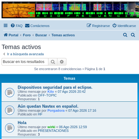
Radio Frecuencias
Foro de Radio Frecuencias
FAQ
Contáctenos
Registrarse
Identificarse
B
B
Portal
Foro
Buscar
Temas activos
u
u
Temas activos
s
s
Ir a búsqueda avanzada
c
c
Buscar
Búsqueda avanzada
a
a
Se encontraron 8 coincidencias • Página
1
de
1
r
r
Temas
Dispositivos seguridad para el eclipse.
Último mensaje por
Kilo
«
07 Ago 2026 20:42
Publicado en
OFF-TOPIC
Respuestas:
1
Aún quedan Navtex en español.
Último mensaje por
Porgadora
«
07 Ago 2026 17:16
Publicado en
HF
Hola
Último mensaje por
wirki
«
06 Ago 2026 12:59
Publicado en
PRESENTACIONES
Respuestas:
3