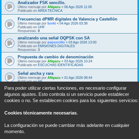
Analizador FSK sencillo.
Último mensaje por
ANgazu
«
06 Ago 2026 11:05
Publicado en
AREA TECNICA
Frecuencias dPMR digitales de Valencia y Castellón
Último mensaje por
borki
«
04 Ago 2026 03:38
Publicado en
UHF
Respuestas:
8
analizando una señal OQPSK con SA
Último mensaje por
peponcillo
«
03 Ago 2026 13:00
Publicado en
EMISIONES DIGITALES
Respuestas:
3
Propuesta de cambio de denominación
Último mensaje por
ANgazu
«
03 Ago 2026 10:24
Publicado en
ESCUCHAS IDENTIFICADAS
Señal ancha y rara
Último mensaje por
ANgazu
«
01 Ago 2026 08:44
Publicado en
HF
Para poder utilizar ciertas funciones, es necesario configurar
algunos ajustes. Esto controla si un servicio puede establecer
Se encontraron 8 coincidencias • Página
1
de
1
cookies o no. Se establecen cookies para los siguientes servicios:
Ir a
Cookies técnicamente necesarias
.
Portal
Foro
Todos los horarios son
UTC+02:00
La configuración se puede cambiar más adelante en cualquier
momento.
Desarrollado por
phpBB
® Forum Software © phpBB Limited
Traducción al español por
phpBB España