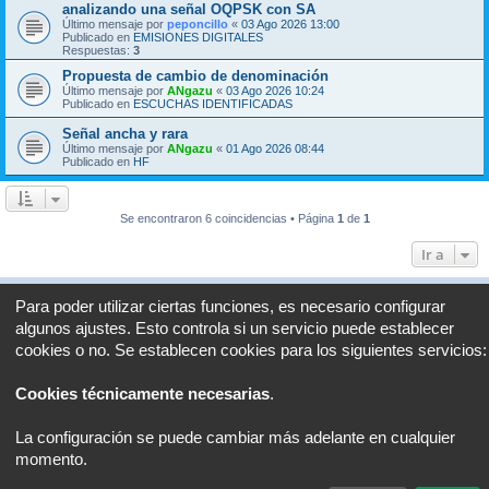
analizando una señal OQPSK con SA
Último mensaje por
peponcillo
«
03 Ago 2026 13:00
Publicado en
EMISIONES DIGITALES
Respuestas:
3
Propuesta de cambio de denominación
Último mensaje por
ANgazu
«
03 Ago 2026 10:24
Publicado en
ESCUCHAS IDENTIFICADAS
Señal ancha y rara
Último mensaje por
ANgazu
«
01 Ago 2026 08:44
Publicado en
HF
Se encontraron 6 coincidencias • Página
1
de
1
Ir a
Portal
Foro
Todos los horarios son
UTC+02:00
Para poder utilizar ciertas funciones, es necesario configurar
algunos ajustes. Esto controla si un servicio puede establecer
Desarrollado por
phpBB
® Forum Software © phpBB Limited
cookies o no. Se establecen cookies para los siguientes servicios:
Traducción al español por
phpBB España
Privacidad
|
Condiciones
Cookies técnicamente necesarias
.
La configuración se puede cambiar más adelante en cualquier
momento.