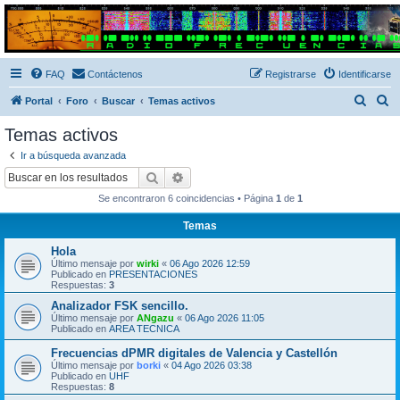
Radio Frecuencias
Foro de Radio Frecuencias
FAQ
Contáctenos
Registrarse
Identificarse
B
B
Portal
Foro
Buscar
Temas activos
u
u
Temas activos
s
s
Ir a búsqueda avanzada
c
c
Buscar
Búsqueda avanzada
a
a
Se encontraron 6 coincidencias • Página
1
de
1
r
r
Temas
Hola
Último mensaje por
wirki
«
06 Ago 2026 12:59
Publicado en
PRESENTACIONES
Respuestas:
3
Analizador FSK sencillo.
Último mensaje por
ANgazu
«
06 Ago 2026 11:05
Publicado en
AREA TECNICA
Frecuencias dPMR digitales de Valencia y Castellón
Último mensaje por
borki
«
04 Ago 2026 03:38
Publicado en
UHF
Respuestas:
8