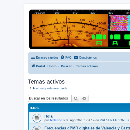
Radio Frecuencias
Foro de Radio Frecuencias
Enlaces rápidos
FAQ
Contáctenos
Portal
Foro
Buscar
Temas activos
Temas activos
Ir a búsqueda avanzada
Buscar
Búsqueda avanzada
TEMAS
Hola
por
federico
»
05 Ago 2026 17:47
» en
PRESENTACIONES
Frecuencias dPMR digitales de Valencia y Cast