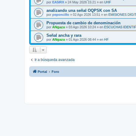
por
EA5IRX
»
24 May 2026 15:21
» en
UHF
analizando una señal OQPSK con SA
por
peponcillo
»
02 Ago 2026 13:51
» en
EMISIONES DIGI
Propuesta de cambio de denominación
por
ANgazu
»
03 Ago 2026 10:24
» en
ESCUCHAS IDENTI
Señal ancha y rara
por
ANgazu
»
01 Ago 2026 08:44
» en
HF
Ir a búsqueda avanzada
Portal
Foro