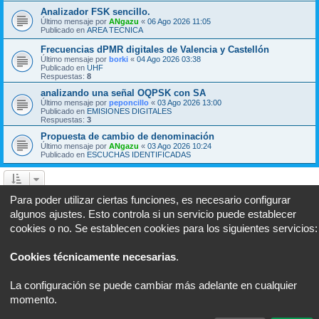
Analizador FSK sencillo.
Último mensaje por
ANgazu
«
06 Ago 2026 11:05
Publicado en
AREA TECNICA
Frecuencias dPMR digitales de Valencia y Castellón
Último mensaje por
borki
«
04 Ago 2026 03:38
Publicado en
UHF
Respuestas:
8
analizando una señal OQPSK con SA
Último mensaje por
peponcillo
«
03 Ago 2026 13:00
Publicado en
EMISIONES DIGITALES
Respuestas:
3
Propuesta de cambio de denominación
Último mensaje por
ANgazu
«
03 Ago 2026 10:24
Publicado en
ESCUCHAS IDENTIFICADAS
Se encontraron 7 coincidencias • Página
1
de
1
Para poder utilizar ciertas funciones, es necesario configurar
algunos ajustes. Esto controla si un servicio puede establecer
Ir a
cookies o no. Se establecen cookies para los siguientes servicios:
Portal
Foro
Todos los horarios son
UTC+02:00
Cookies técnicamente necesarias
.
Desarrollado por
phpBB
® Forum Software © phpBB Limited
Traducción al español por
phpBB España
La configuración se puede cambiar más adelante en cualquier
Privacidad
|
Condiciones
momento.