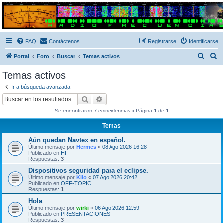
Radio Frecuencias
Foro de Radio Frecuencias
FAQ
Contáctenos
Registrarse
Identificarse
B
B
Portal
Foro
Buscar
Temas activos
u
u
Temas activos
s
s
Ir a búsqueda avanzada
c
c
Buscar
Búsqueda avanzada
a
a
Se encontraron 7 coincidencias • Página
1
de
1
r
r
Temas
Aún quedan Navtex en español.
Último mensaje por
Hermes
«
08 Ago 2026 16:28
Publicado en
HF
Respuestas:
3
Dispositivos seguridad para el eclipse.
Último mensaje por
Kilo
«
07 Ago 2026 20:42
Publicado en
OFF-TOPIC
Respuestas:
1
Hola
Último mensaje por
wirki
«
06 Ago 2026 12:59
Publicado en
PRESENTACIONES
Respuestas:
3