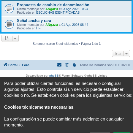
Propuesta de cambio de denominación
Último mensaje por
ANgazu
«
03 Ago 2026 10:24
Publicado en
ESCUCHAS IDENTIFICADAS
Señal ancha y rara
Último mensaje por
ANgazu
«
01 Ago 2026 08:44
Publicado en
HF
Se encontraron 5 coincidencias • Página
1
de
1
Ir a
Portal
Foro
Todos los horarios son
UTC+02:00
Desarrollado por
phpBB
® Forum Software © phpBB Limited
Traducción al español por
phpBB España
Para poder utilizar ciertas funciones, es necesario configurar
Privacidad
|
Condiciones
algunos ajustes. Esto controla si un servicio puede establecer
cookies o no. Se establecen cookies para los siguientes servicios:
Cookies técnicamente necesarias
.
La configuración se puede cambiar más adelante en cualquier
momento.