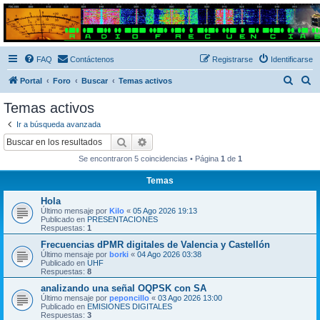
Radio Frecuencias
Foro de Radio Frecuencias
FAQ
Contáctenos
Registrarse
Identificarse
B
B
Portal
Foro
Buscar
Temas activos
u
u
Temas activos
s
s
Ir a búsqueda avanzada
c
c
Buscar
Búsqueda avanzada
a
a
Se encontraron 5 coincidencias • Página
1
de
1
r
r
Temas
Hola
Último mensaje por
Kilo
«
05 Ago 2026 19:13
Publicado en
PRESENTACIONES
Respuestas:
1
Frecuencias dPMR digitales de Valencia y Castellón
Último mensaje por
borki
«
04 Ago 2026 03:38
Publicado en
UHF
Respuestas:
8
analizando una señal OQPSK con SA
Último mensaje por
peponcillo
«
03 Ago 2026 13:00
Publicado en
EMISIONES DIGITALES
Respuestas:
3