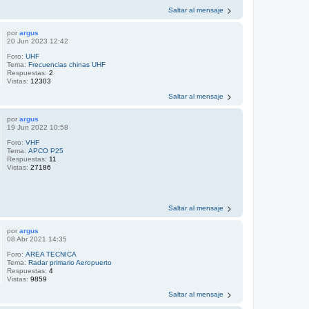
Saltar al mensaje
por
argus
20 Jun 2023 12:42
Foro:
UHF
Tema:
Frecuencias chinas UHF
Respuestas:
2
Vistas:
12303
Saltar al mensaje
por
argus
19 Jun 2022 10:58
Foro:
VHF
Tema:
APCO P25
Respuestas:
11
Vistas:
27186
Saltar al mensaje
por
argus
08 Abr 2021 14:35
Foro:
AREA TECNICA
Tema:
Radar primario Aeropuerto
Respuestas:
4
Vistas:
9859
Saltar al mensaje