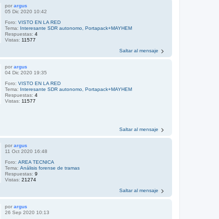
por
argus
05 Dic 2020 10:42
Foro:
VISTO EN LA RED
Tema:
Interesante SDR autonomo, Portapack+MAYHEM
Respuestas:
4
Vistas:
11577
Saltar al mensaje
por
argus
04 Dic 2020 19:35
Foro:
VISTO EN LA RED
Tema:
Interesante SDR autonomo, Portapack+MAYHEM
Respuestas:
4
Vistas:
11577
Saltar al mensaje
por
argus
11 Oct 2020 16:48
Foro:
AREA TECNICA
Tema:
Análisis forense de tramas
Respuestas:
9
Vistas:
21274
Saltar al mensaje
por
argus
26 Sep 2020 10:13