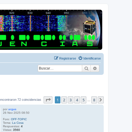
Registrarse
Identificarse
Buscar
Búsqueda avanza
Página
1
de
8
1
2
3
4
5
8
Siguiente
encontraron 72 coincidencias
…
por
argus
26 Nov 2025 08:50
Foro:
OFF-TOPIC
Tema:
La Cosa
Respuestas:
4
Vistas:
3560