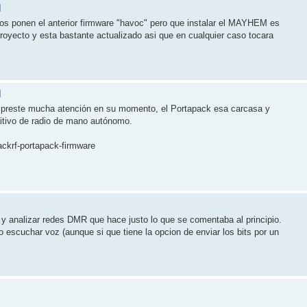
M
inos ponen el anterior firmware "havoc" pero que instalar el MAYHEM es
oyecto y esta bastante actualizado asi que en cualquier caso tocara
M
no preste mucha atención en su momento, el Portapack esa carcasa y
itivo de radio de mano autónomo.
ackrf-portapack-firmware
r y analizar redes DMR que hace justo lo que se comentaba al principio.
 escuchar voz (aunque si que tiene la opcion de enviar los bits por un