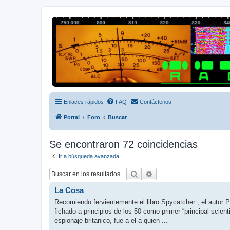
Radio Frecuencias
Foro de Radio Frecuencias
Enlaces rápidos
FAQ
Contáctenos
Portal
Foro
Buscar
Se encontraron 72 coincidencias
Ir a búsqueda avanzada
Buscar
Búsqueda avanzada
La Cosa
Recomiendo fervientemente el libro Spycatcher , el autor 
fichado a principios de los 50 como primer “principal scien
espionaje britanico, fue a el a quien ...