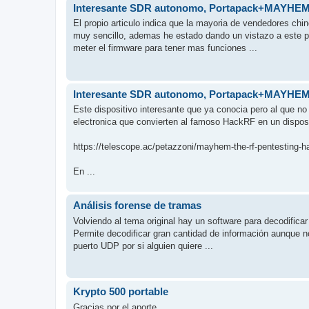
Interesante SDR autonomo, Portapack+MAYHE
El propio articulo indica que la mayoria de vendedores ch
muy sencillo, ademas he estado dando un vistazo a este pr
meter el firmware para tener mas funciones ...
Interesante SDR autonomo, Portapack+MAYHE
Este dispositivo interesante que ya conocia pero al que 
electronica que convierten al famoso HackRF en un dispos
https://telescope.ac/petazzoni/mayhem-the-rf-pentesting-h
En ...
Análisis forense de tramas
Volviendo al tema original hay un software para decodifica
Permite decodificar gran cantidad de información aunque no
puerto UDP por si alguien quiere ...
Krypto 500 portable
Gracias por el aporte.