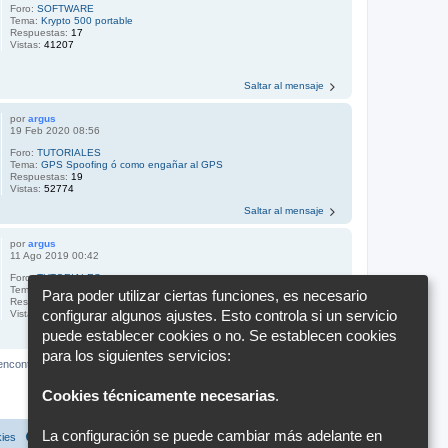
Foro:
SOFTWARE
Tema:
Krypto 500 portable
Respuestas:
17
Vistas:
41207
Saltar al mensaje
por
argus
19 Feb 2020 08:56
Foro:
TUTORIALES
Tema:
GPS Spoofing ó como engañar al GPS
Respuestas:
19
Vistas:
52774
Saltar al mensaje
por
argus
11 Ago 2019 00:42
Foro:
TUTORIALES
Tema:
LORA. Otra señal IoT.
Para poder utilizar ciertas funciones, es necesario
Respuestas:
3
configurar algunos ajustes. Esto controla si un servicio
Vistas:
19584
puede establecer cookies o no. Se establecen cookies
Saltar al mensaje
para los siguientes servicios:
Página
1
de
8
1
2
3
4
5
8
Siguiente
encontraron 72 coincidencias
…
Cookies técnicamente necesarias
.
Ir a
La configuración se puede cambiar más adelante en
kies
Configuración de cookies
Todos los horarios son
UTC+02:00