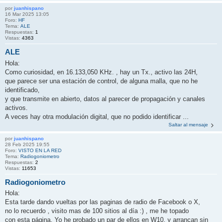
por
juanhispano
16 Mar 2025 13:05
Foro:
HF
Tema:
ALE
Respuestas:
1
Vistas:
4363
ALE
Hola:
Como curiosidad, en 16.133,050 KHz. , hay un Tx., activo las 24H,
que parece ser una estación de control, de alguna malla, que no he
identificado,
y que transmite en abierto, datos al parecer de propagación y canales
activos.
A veces hay otra modulación digital, que no podido identificar ...
Saltar al mensaje
por
juanhispano
28 Feb 2025 19:55
Foro:
VISTO EN LA RED
Tema:
Radiogoniometro
Respuestas:
2
Vistas:
11653
Radiogoniometro
Hola:
Esta tarde dando vueltas por las paginas de radio de Facebook o X,
no lo recuerdo , visito mas de 100 sitios al día :) , me he topado
con esta página, Yo he probado un par de ellos en W10, y arrancan sin