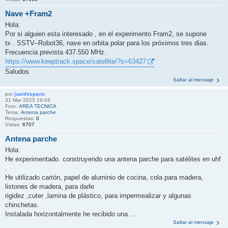
Nave +Fram2
Hola:
Por si alguien esta interesado , en el experimento Fram2, se supone
tx . SSTV--Robot36, nave en orbita polar para los próximos tres dias.
Frecuencia prevista 437.550 MHz.
https://www.keeptrack.space/satellite/?s=63427
Saludos
Saltar al mensaje
por
juanhispano
31 Mar 2025 19:04
Foro:
AREA TECNICA
Tema:
Antena parche
Respuestas:
0
Vistas:
6707
Antena parche
Hola:
He experimentado. construyendo una antena parche para satélites en uhf
.
He utilizado cartón, papel de aluminio de cocina, cola para madera,
listones de madera, para darle
rigidez ,cuter ,lamina de plástico, para impermealizar y algunas
chinchetas.
Instalada horizontalmente he recibido una ...
Saltar al mensaje