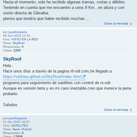
Hasta el momento, solo he recibido algunas tramas, cortas y débiles.
Teniendo en cuenta que me encuentro a unos 8 Km., en altura y con
visión directa de Gibraltar,
pienso que tendría que haber recibido muchas ...
Saltar al mensaje
por
juanhispano
09 Jun 2025 12:54
Foro:
VISTO EN LA RED
Tema:
SkyRoof
Respuestas:
0
Vistas:
2260
SkyRoof
Hola :
Hace unos días a través de la pagina rtl-sdr.com,he llegado a
https://ve3nea.github.io/SkyRoof/index.html
programa para seguimiento de satélites con control de rx-sdr.
Aunque es versión beta y en mi caso inestable,creo que merece la pena
probarlo.
Saludos
Saltar al mensaje
por
juanhispano
01 Abr 2025 19:37
Foro:
SATELITES
Tema:
Nave +Fram2
Respuestas:
0
Vistas:
17658