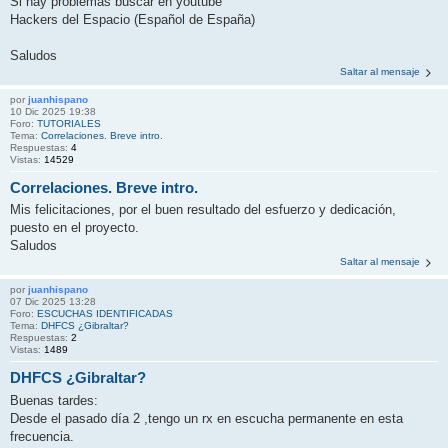
Si hay problemas buscar en youtube
Hackers del Espacio (Español de España)
Saludos
Saltar al mensaje
por
juanhispano
10 Dic 2025 19:38
Foro:
TUTORIALES
Tema:
Correlaciones. Breve intro.
Respuestas:
4
Vistas:
14529
Correlaciones. Breve intro.
Mis felicitaciones, por el buen resultado del esfuerzo y dedicación,
puesto en el proyecto.
Saludos
Saltar al mensaje
por
juanhispano
07 Dic 2025 13:28
Foro:
ESCUCHAS IDENTIFICADAS
Tema:
DHFCS ¿Gibraltar?
Respuestas:
2
Vistas:
1489
DHFCS ¿Gibraltar?
Buenas tardes:
Desde el pasado día 2 ,tengo un rx en escucha permanente en esta
frecuencia.