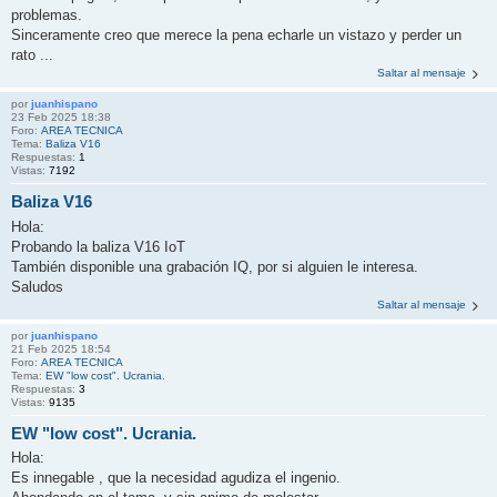
problemas.
Sinceramente creo que merece la pena echarle un vistazo y perder un
rato ...
Saltar al mensaje
por
juanhispano
23 Feb 2025 18:38
Foro:
AREA TECNICA
Tema:
Baliza V16
Respuestas:
1
Vistas:
7192
Baliza V16
Hola:
Probando la baliza V16 IoT
También disponible una grabación IQ, por si alguien le interesa.
Saludos
Saltar al mensaje
por
juanhispano
21 Feb 2025 18:54
Foro:
AREA TECNICA
Tema:
EW "low cost". Ucrania.
Respuestas:
3
Vistas:
9135
EW "low cost". Ucrania.
Hola:
Es innegable , que la necesidad agudiza el ingenio.