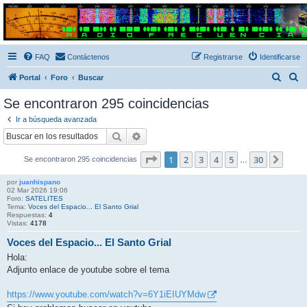
Radio Frecuencias
Foro de Radio Frecuencias
FAQ
Contáctenos
Registrarse
Identificarse
B
B
Portal
Foro
Buscar
u
u
Se encontraron 295 coincidencias
s
s
Ir a búsqueda avanzada
c
c
Buscar
Búsqueda avanzada
a
a
Página
1
de
30
1
2
3
4
5
30
Sigui
Se encontraron 295 coincidencias
r
r
…
por
juanhispano
02 Mar 2026 19:06
Foro:
SATELITES
Tema:
Voces del Espacio... El Santo Grial
Respuestas:
4
Vistas:
4178
Voces del Espacio... El Santo Grial
Hola:
Adjunto enlace de youtube sobre el tema
https://www.youtube.com/watch?v=6Y1iEIUYMdw