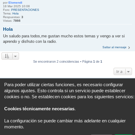
por
Elomendi
18 Mar 2025 10:08
Foro:
PRESENTACIONES
Tema:
Hola
Respuestas:
3
Vistas:
7866
Hola
Un saludo para todos,me gustan mucho estos temas y vengo a ver si
aprendo y disfruto con la radio.
Saltar al mensaje
Se encontraron 2 coincidencias • Página
1
de
1
Ir a
Portal
Foro
Todos los horarios son
UTC+02:00
Para poder utilizar ciertas funciones, es necesario configurar
algunos ajustes. Esto controla si un servicio puede establecer
Desarrollado por
phpBB
® Forum Software © phpBB Limited
cookies o no. Se establecen cookies para los siguientes servicios:
Traducción al español por
phpBB España
Privacidad
|
Condiciones
Cookies técnicamente necesarias
.
La configuración se puede cambiar más adelante en cualquier
momento.