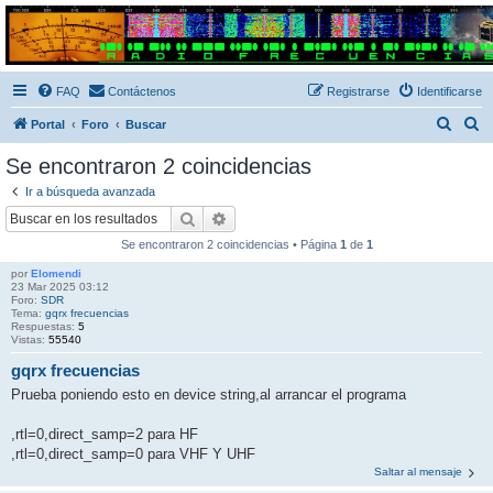
Radio Frecuencias
Foro de Radio Frecuencias
FAQ
Contáctenos
Registrarse
Identificarse
B
B
Portal
Foro
Buscar
u
u
Se encontraron 2 coincidencias
s
s
Ir a búsqueda avanzada
c
c
Buscar
Búsqueda avanzada
a
a
Se encontraron 2 coincidencias • Página
1
de
1
r
r
por
Elomendi
23 Mar 2025 03:12
Foro:
SDR
Tema:
gqrx frecuencias
Respuestas:
5
Vistas:
55540
gqrx frecuencias
Prueba poniendo esto en device string,al arrancar el programa
,rtl=0,direct_samp=2 para HF
,rtl=0,direct_samp=0 para VHF Y UHF
Saltar al mensaje