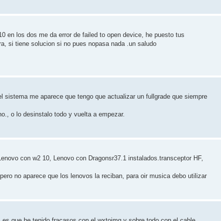
10 en los dos me da error de failed to open device, he puesto tus
ra, si tiene solucion si no pues nopasa nada .un saludo
l sistema me aparece que tengo que actualizar un fullgrade que siempre
o., o lo desinstalo todo y vuelta a empezar.
Lenovo con w2 10, Lenovo con Dragonsr37.1 instalados.transceptor HF,
i pero no aparece que los lenovos la reciban, para oir musica debo utilizar
, es que he tenido fracasos con el wxtoimg y sobre todo con el cable