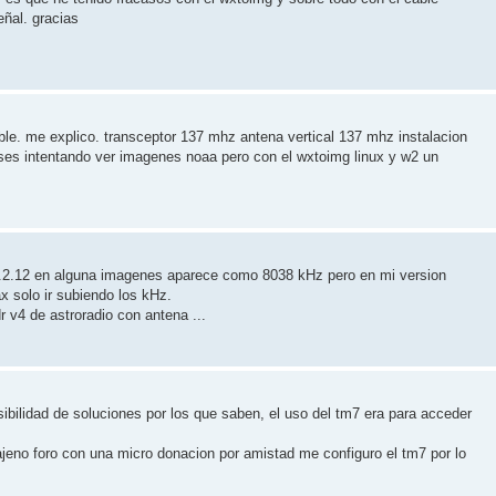
eñal. gracias
ble. me explico. transceptor 137 mhz antena vertical 137 mhz instalacion
eses intentando ver imagenes noaa pero con el wxtoimg linux y w2 un
 v.2.12 en alguna imagenes aparece como 8038 kHz pero en mi version
x solo ir subiendo los kHz.
r v4 de astroradio con antena ...
sibilidad de soluciones por los que saben, el uso del tm7 era para acceder
eno foro con una micro donacion por amistad me configuro el tm7 por lo