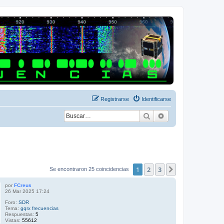
Registrarse
Identificarse
Buscar
Búsqueda avanza
1
2
3
Siguiente
Se encontraron 25 coincidencias
por
FCreus
26 Mar 2025 17:24
Foro:
SDR
Tema:
gqrx frecuencias
Respuestas:
5
Vistas:
55612