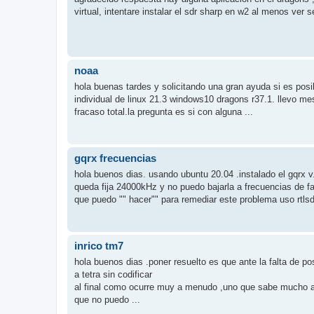
virtual, intentare instalar el sdr sharp en w2 al menos ver s
noaa
hola buenas tardes y solicitando una gran ayuda si es posi
individual de linux 21.3 windows10 dragons r37.1. llevo m
fracaso total.la pregunta es si con alguna ...
gqrx frecuencias
hola buenos dias. usando ubuntu 20.04 .instalado el gqrx
queda fija 24000kHz y no puedo bajarla a frecuencias de fa
que puedo "" hacer"" para remediar este problema uso rtlsd
inrico tm7
hola buenos dias .poner resuelto es que ante la falta de po
a tetra sin codificar
al final como ocurre muy a menudo ,uno que sabe mucho aj
que no puedo ...