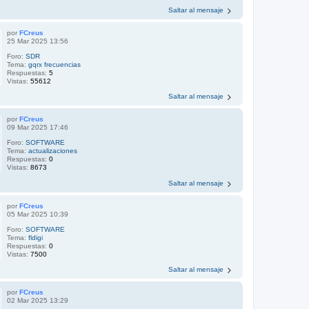
Saltar al mensaje
por
FCreus
25 Mar 2025 13:56
Foro:
SDR
Tema:
gqrx frecuencias
Respuestas:
5
Vistas:
55612
Saltar al mensaje
por
FCreus
09 Mar 2025 17:46
Foro:
SOFTWARE
Tema:
actualizaciones
Respuestas:
0
Vistas:
8673
Saltar al mensaje
por
FCreus
05 Mar 2025 10:39
Foro:
SOFTWARE
Tema:
fldigi
Respuestas:
0
Vistas:
7500
Saltar al mensaje
por
FCreus
02 Mar 2025 13:29