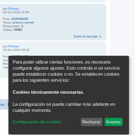
por
FCreus
20 Oct 2024 11:06
Foro:
HARDWARE
Tema:
antena exterioir
Respuestas:
2
Vistas:
70092
Saltar al mensaje
por
FCreus
19 Oct 2024 09:32
Foro:
SOFTWARE
Tema:
inrico tm7
Para poder utilizar ciertas funciones, es necesario
Respuestas:
3
configurar algunos ajustes. Esto controla si un servicio
Vistas:
7361
puede establecer cookies o no. Se establecen cookies
Saltar al mensaje
para los siguientes servicios:
1
2
3
Siguiente
Se encontraron 25 coincidencias
Cookies técnicamente necesarias
.
Ir a
La configuración se puede cambiar más adelante en
kies
Configuración de cookies
Todos los horarios son
UTC+02:00
cualquier momento.
Configuración de cookies
Rechazar
Aceptar