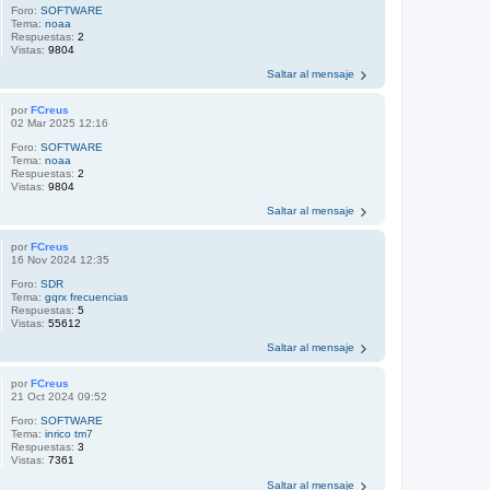
Foro:
SOFTWARE
Tema:
noaa
Respuestas:
2
Vistas:
9804
Saltar al mensaje
por
FCreus
02 Mar 2025 12:16
Foro:
SOFTWARE
Tema:
noaa
Respuestas:
2
Vistas:
9804
Saltar al mensaje
por
FCreus
16 Nov 2024 12:35
Foro:
SDR
Tema:
gqrx frecuencias
Respuestas:
5
Vistas:
55612
Saltar al mensaje
por
FCreus
21 Oct 2024 09:52
Foro:
SOFTWARE
Tema:
inrico tm7
Respuestas:
3
Vistas:
7361
Saltar al mensaje