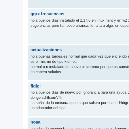
gqrx frecuencias
hola buenos dias instalado el 2.17.6 en linux mint y en w2 
sugerencias pero tampoco arranca, le faltara algo, en espe
actualizaciones
hola buenas tardes.es normal que cada vez que enciendo e
es el mismo de tipo kismet.
normal o reinstalado de nuevo el sistema por que es cansin
en espera saludos
fldigi
hola buenos dias de nuevo por ignorancia para una ayuda.
donge sdrtlcomV4,
La señal de la emisora querria que saliera por el soft Fldig
un adaptador del tipo ...
noaa
agradecido respuesta hay alguna aplicacion en el dragons 