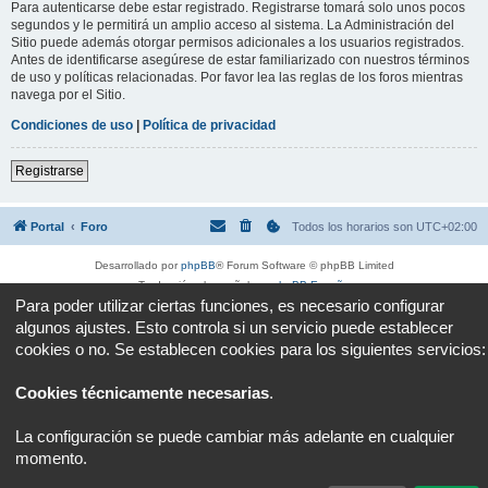
Para autenticarse debe estar registrado. Registrarse tomará solo unos pocos
segundos y le permitirá un amplio acceso al sistema. La Administración del
Sitio puede además otorgar permisos adicionales a los usuarios registrados.
Antes de identificarse asegúrese de estar familiarizado con nuestros términos
de uso y políticas relacionadas. Por favor lea las reglas de los foros mientras
navega por el Sitio.
Condiciones de uso
|
Política de privacidad
Registrarse
Portal
Foro
Todos los horarios son
UTC+02:00
Desarrollado por
phpBB
® Forum Software © phpBB Limited
Traducción al español por
phpBB España
Para poder utilizar ciertas funciones, es necesario configurar
Privacidad
|
Condiciones
algunos ajustes. Esto controla si un servicio puede establecer
cookies o no. Se establecen cookies para los siguientes servicios:
Cookies técnicamente necesarias
.
La configuración se puede cambiar más adelante en cualquier
momento.