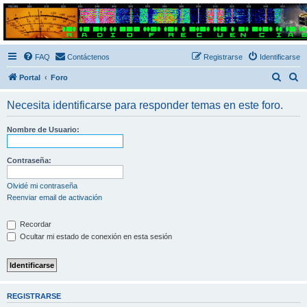
Radio Frecuencias
Foro de Radio Frecuencias
FAQ
Contáctenos
Registrarse
Identificarse
B
B
Portal
Foro
u
u
Necesita identificarse para responder temas en este foro.
s
s
c
c
Nombre de Usuario:
a
a
r
r
Contraseña:
Olvidé mi contraseña
Reenviar email de activación
Recordar
Ocultar mi estado de conexión en esta sesión
REGISTRARSE