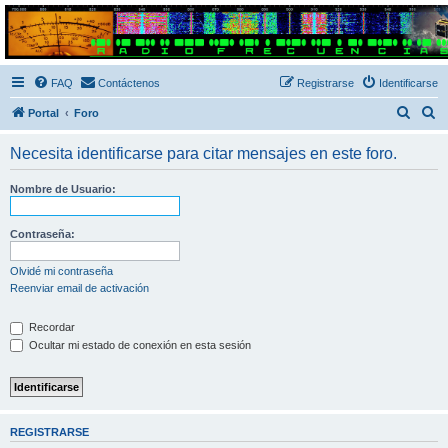
Radio Frecuencias
Foro de Radio Frecuencias
FAQ
Contáctenos
Registrarse
Identificarse
B
B
Portal
Foro
u
u
Necesita identificarse para citar mensajes en este foro.
s
s
c
c
Nombre de Usuario:
a
a
r
r
Contraseña:
Olvidé mi contraseña
Reenviar email de activación
Recordar
Ocultar mi estado de conexión en esta sesión
REGISTRARSE