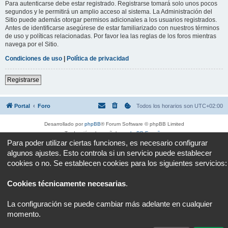
Para autenticarse debe estar registrado. Registrarse tomará solo unos pocos
segundos y le permitirá un amplio acceso al sistema. La Administración del
Sitio puede además otorgar permisos adicionales a los usuarios registrados.
Antes de identificarse asegúrese de estar familiarizado con nuestros términos
de uso y políticas relacionadas. Por favor lea las reglas de los foros mientras
navega por el Sitio.
Condiciones de uso
|
Política de privacidad
Registrarse
Portal
Foro
Todos los horarios son
UTC+02:00
Desarrollado por
phpBB
® Forum Software © phpBB Limited
Traducción al español por
phpBB España
Para poder utilizar ciertas funciones, es necesario configurar
Privacidad
|
Condiciones
algunos ajustes. Esto controla si un servicio puede establecer
cookies o no. Se establecen cookies para los siguientes servicios:
Cookies técnicamente necesarias
.
La configuración se puede cambiar más adelante en cualquier
momento.