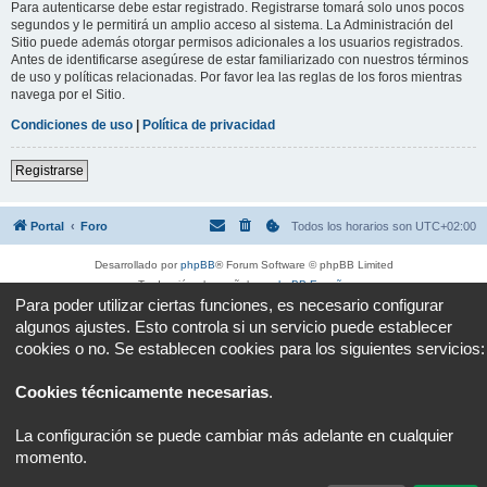
Para autenticarse debe estar registrado. Registrarse tomará solo unos pocos
segundos y le permitirá un amplio acceso al sistema. La Administración del
Sitio puede además otorgar permisos adicionales a los usuarios registrados.
Antes de identificarse asegúrese de estar familiarizado con nuestros términos
de uso y políticas relacionadas. Por favor lea las reglas de los foros mientras
navega por el Sitio.
Condiciones de uso
|
Política de privacidad
Registrarse
Portal
Foro
Todos los horarios son
UTC+02:00
Desarrollado por
phpBB
® Forum Software © phpBB Limited
Traducción al español por
phpBB España
Para poder utilizar ciertas funciones, es necesario configurar
Privacidad
|
Condiciones
algunos ajustes. Esto controla si un servicio puede establecer
cookies o no. Se establecen cookies para los siguientes servicios:
Cookies técnicamente necesarias
.
La configuración se puede cambiar más adelante en cualquier
momento.