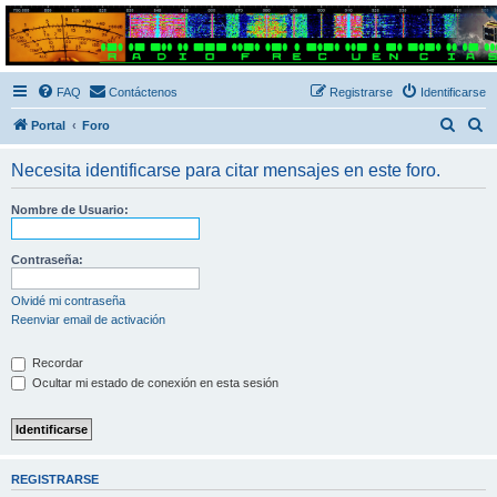
Radio Frecuencias
Foro de Radio Frecuencias
FAQ
Contáctenos
Registrarse
Identificarse
B
B
Portal
Foro
u
u
Necesita identificarse para citar mensajes en este foro.
s
s
c
c
Nombre de Usuario:
a
a
r
r
Contraseña:
Olvidé mi contraseña
Reenviar email de activación
Recordar
Ocultar mi estado de conexión en esta sesión
REGISTRARSE