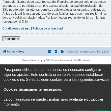
Para autenticarse debe estar registrado. Registrarse tomará solo unos pocos
segundos y le permitirá un amplio acceso al sistema. La Administración del
Sitio puede además otorgar permisos adicionales a los usuarios registrados.
Antes de identificarse asegúrese de estar familiarizado con nuestros términos
de uso y políticas relacionadas. Por favor lea las reglas de los foros mientras
navega por el Sitio.
Condiciones de uso
|
Política de privacidad
Registrarse
Portal
Foro
Todos los horarios son
UTC+02:00
Desarrollado por
phpBB
® Forum Software © phpBB Limited
Traducción al español por
phpBB España
Para poder utilizar ciertas funciones, es necesario configurar
Privacidad
|
Condiciones
algunos ajustes. Esto controla si un servicio puede establecer
cookies o no. Se establecen cookies para los siguientes servicios:
Cookies técnicamente necesarias
.
La configuración se puede cambiar más adelante en cualquier
momento.