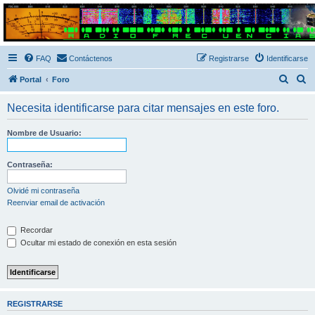
Radio Frecuencias
Foro de Radio Frecuencias
FAQ
Contáctenos
Registrarse
Identificarse
B
B
Portal
Foro
u
u
Necesita identificarse para citar mensajes en este foro.
s
s
c
c
Nombre de Usuario:
a
a
r
r
Contraseña:
Olvidé mi contraseña
Reenviar email de activación
Recordar
Ocultar mi estado de conexión en esta sesión
REGISTRARSE