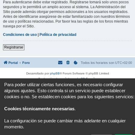
Para autenticarse debe estar registrado. Registrarse tomará solo unos pocos
segundos y le permitirá un amplio acceso al sistema. La Administración del
Sitio puede además otorgar permisos adicionales a los usuarios registrados.
Antes de identificarse asegúrese de estar familiarizado con nuestros términos
de uso y políticas relacionadas. Por favor lea las reglas de los foros mientras
navega por el Sitio.
Condiciones de uso
|
Política de privacidad
Registrarse
Portal
Foro
Todos los horarios son
UTC+02:00
Desarrollado por
phpBB
® Forum Software © phpBB Limited
Traducción al español por
phpBB España
Para poder utilizar ciertas funciones, es necesario configurar
Privacidad
|
Condiciones
algunos ajustes. Esto controla si un servicio puede establecer
cookies o no. Se establecen cookies para los siguientes servicios:
Cookies técnicamente necesarias
.
La configuración se puede cambiar más adelante en cualquier
momento.