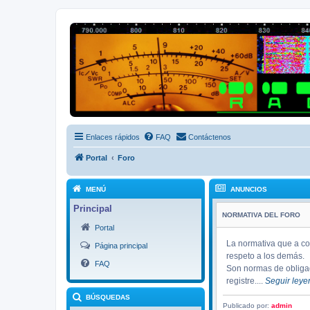
Radio Frecuencias
Foro de Radio Frecuencias
Enlaces rápidos
FAQ
Contáctenos
Portal
Foro
MENÚ
ANUNCIOS
Principal
NORMATIVA DEL FORO
Portal
La normativa que a co
Página principal
respeto a los demás.
FAQ
Son normas de obligad
registre....
Seguir ley
BÚSQUEDAS
Publicado por:
admin