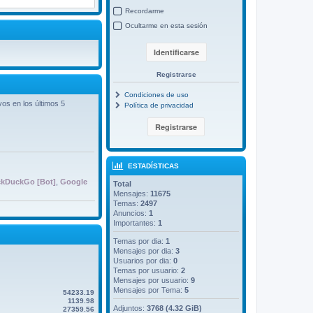
Recordarme
Ocultarme en esta sesión
Registrarse
Condiciones de uso
vos en los últimos 5
Política de privacidad
ESTADÍSTICAS
kDuckGo [Bot]
,
Google
Total
Mensajes:
11675
Temas:
2497
Anuncios:
1
Importantes:
1
Temas por dia:
1
Mensajes por dia:
3
Usuarios por dia:
0
Temas por usuario:
2
Mensajes por usuario:
9
Mensajes por Tema:
5
54233.19
1139.98
Adjuntos:
3768 (4.32 GiB)
27359.56