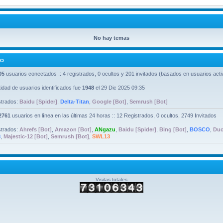
No hay temas
DO
05
usuarios conectados :: 4 registrados, 0 ocultos y 201 invitados (basados en usuarios acti
idad de usuarios identificados fue
1948
el 29 Dic 2025 09:35
strados:
Baidu [Spider]
,
Delta-Titan
,
Google [Bot]
,
Semrush [Bot]
2761
usuarios en línea en las últimas 24 horas :: 12 Registrados, 0 ocultos, 2749 Invitados
strados:
Ahrefs [Bot]
,
Amazon [Bot]
,
ANgazu
,
Baidu [Spider]
,
Bing [Bot]
,
BOSCO
,
Duc
8
,
Majestic-12 [Bot]
,
Semrush [Bot]
,
SWL13
Visitas totales