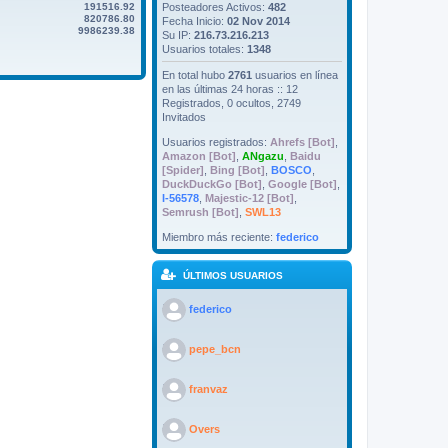
191516.92
Posteadores Activos:
482
820786.80
Fecha Inicio:
02 Nov 2014
9986239.38
Su IP:
216.73.216.213
Usuarios totales:
1348
En total hubo
2761
usuarios en línea
en las últimas 24 horas :: 12
Registrados, 0 ocultos, 2749
Invitados
Usuarios registrados:
Ahrefs [Bot]
,
Amazon [Bot]
,
ANgazu
,
Baidu
[Spider]
,
Bing [Bot]
,
BOSCO
,
DuckDuckGo [Bot]
,
Google [Bot]
,
I-56578
,
Majestic-12 [Bot]
,
Semrush [Bot]
,
SWL13
Miembro más reciente:
federico
ÚLTIMOS USUARIOS
>
federico
>
pepe_bcn
>
franvaz
>
Overs