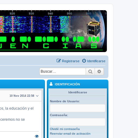
Registrarse
Identificarse
Buscar
Búsqueda avanza
IDENTIFICACIÓN
Identificarse
10 Nov 2014 22:58
Nombre de Usuario:
s, la educación y el
Contraseña:
deceremos no se
Olvidé mi contraseña
Reenviar email de activación