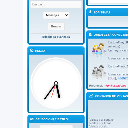
TOP TEMAS
QUIEN ESTÁ CONECTA
Búsqueda avanzada
En total hay
2
minutos)
La mayor cant
RELOJ
Usuarios regi
En total hubo
Usuarios regi
[Bot]
,
I-5657
Referencia:
Administradores
CONTADOR DE VISITAS
SELECCIONAR ESTILO
Visitas por usuario:
Visitas por hora:
Visitas por día: