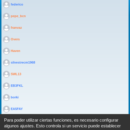
>
federico
>
pepe_bcn
>
franvaz
>
Overs
>
Haven
>
silvestrecm1968
>
SWL13
>
EB3FKL
>
borki
>
EA5FAY
Para poder utilizar ciertas funciones, es necesario configurar
algunos ajustes. Esto controla si un servicio puede establecer
Portal
Foro
Todos los horarios son
UTC+02:00