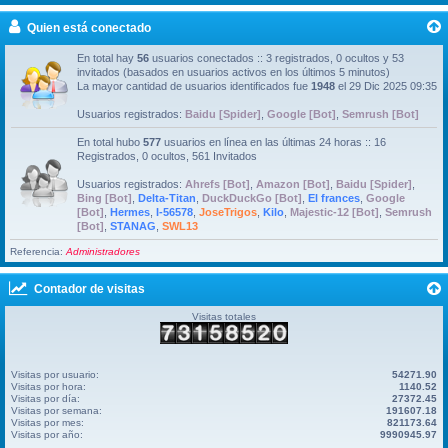
Quien está conectado
En total hay
56
usuarios conectados :: 3 registrados, 0 ocultos y 53
invitados (basados en usuarios activos en los últimos 5 minutos)
La mayor cantidad de usuarios identificados fue
1948
el 29 Dic 2025 09:35
Usuarios registrados:
Baidu [Spider]
,
Google [Bot]
,
Semrush [Bot]
En total hubo
577
usuarios en línea en las últimas 24 horas :: 16
Registrados, 0 ocultos, 561 Invitados
Usuarios registrados:
Ahrefs [Bot]
,
Amazon [Bot]
,
Baidu [Spider]
,
Bing [Bot]
,
Delta-Titan
,
DuckDuckGo [Bot]
,
El frances
,
Google
[Bot]
,
Hermes
,
I-56578
,
JoseTrigos
,
Kilo
,
Majestic-12 [Bot]
,
Semrush
[Bot]
,
STANAG
,
SWL13
Referencia:
Administradores
Contador de visitas
Visitas totales
Visitas por usuario:
54271.90
Visitas por hora:
1140.52
Visitas por día:
27372.45
Visitas por semana:
191607.18
Visitas por mes:
821173.64
Visitas por año:
9990945.97