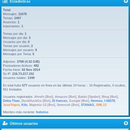
Estadísticas
Total
Mensajes:
11678
Temas:
2497
Anuncios:
1
Importantes:
1
Temas por dia:
1
Mensajes por dia:
3
Usuarios por dia:
0
Temas por usuario:
2
Mensajes por usuario:
9
Mensajes por Tema:
5
Adjuntos:
3768 (4.32 GiB)
Posteadores Activos:
482
Fecha Inicio:
02 Nov 2014
Su IP:
216.73.217.152
Usuarios totales:
1348
En total hubo
577
usuarios en línea en las últimas 24 horas :: 16 Registrados, 0 ocultos,
561 Invitados
Usuarios registrados:
Ahrefs [Bot]
,
Amazon [Bot]
,
Baidu [Spider]
,
Bing [Bot]
,
Delta-Titan
,
DuckDuckGo [Bot]
,
El frances
,
Google [Bot]
,
Hermes
,
I-56578
,
JoseTrigos
,
Kilo
,
Majestic-12 [Bot]
,
Semrush [Bot]
,
STANAG
,
SWL13
Miembro más reciente:
federico
Últimos usuarios