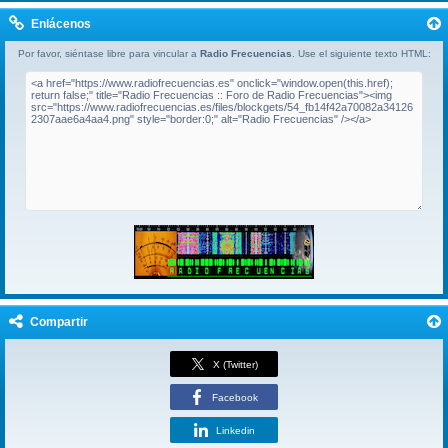
Enlácenos
Por favor, siéntase libre para vincular a
Radio Frecuencias
. Use el siguiente texto HTML:
Compartir
X (Twitter)
Facebook
Linkedin