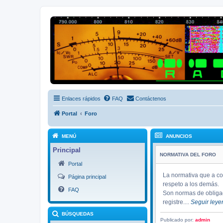
Radio Frecuencias
Foro de Radio Frecuencias
Enlaces rápidos
FAQ
Contáctenos
Portal
Foro
MENÚ
ANUNCIOS
Principal
NORMATIVA DEL FORO
Portal
La normativa que a co
Página principal
respeto a los demás.
FAQ
Son normas de obligad
registre....
Seguir ley
BÚSQUEDAS
Publicado por:
admin