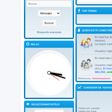
TOP TEMAS
QUIEN ESTÁ CONECTA
Búsqueda avanzada
En total hay
1
minutos)
La mayor cant
RELOJ
Usuarios regi
En total hubo
Usuarios regi
[Bot]
,
El fra
WAL956
,
wirk
Referencia:
Administradores
CONTADOR DE VISITAS
SELECCIONAR ESTILO
Visitas por usuario:
Visitas por hora: