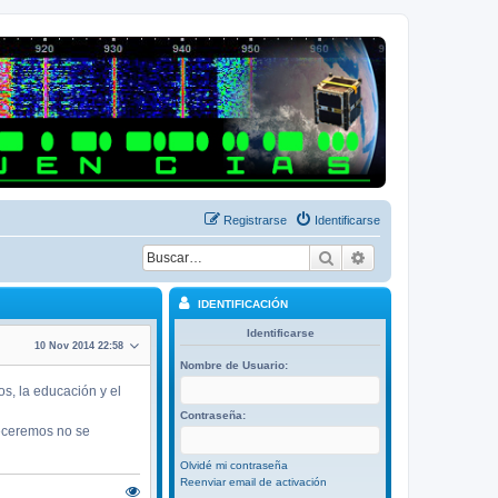
Registrarse
Identificarse
Buscar
Búsqueda avanza
IDENTIFICACIÓN
Identificarse
10 Nov 2014 22:58
Nombre de Usuario:
s, la educación y el
Contraseña:
deceremos no se
Olvidé mi contraseña
Reenviar email de activación