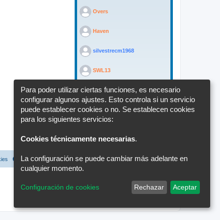
>
Overs
>
Haven
>
silvestrecm1968
>
SWL13
Para poder utilizar ciertas funciones, es necesario
>
EB3FKL
configurar algunos ajustes. Esto controla si un servicio
puede establecer cookies o no. Se establecen cookies
>
borki
para los siguientes servicios:
>
EA5FAY
Cookies técnicamente necesarias
.
La configuración se puede cambiar más adelante en
kies
Configuración de cookies
Todos los horarios son
UTC+02:00
cualquier momento.
Configuración de cookies
Rechazar
Aceptar