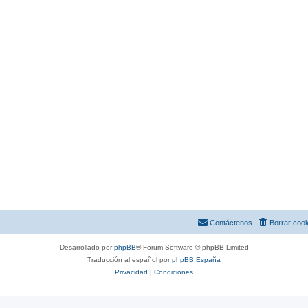
Contáctenos
Borrar coo
Desarrollado por
phpBB
® Forum Software © phpBB Limited
Traducción al español por
phpBB España
Privacidad
|
Condiciones