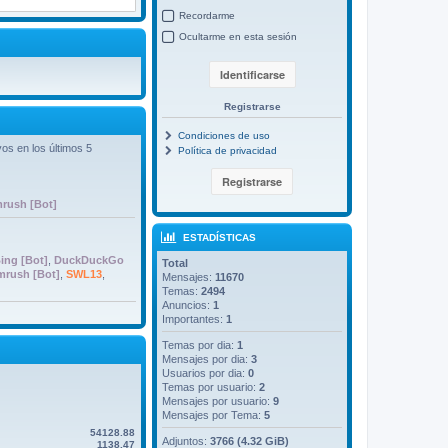
Recordarme
Ocultarme en esta sesión
Registrarse
Condiciones de uso
os en los últimos 5
Política de privacidad
rush [Bot]
ESTADÍSTICAS
ing [Bot]
,
DuckDuckGo
Total
mrush [Bot]
,
SWL13
,
Mensajes:
11670
Temas:
2494
Anuncios:
1
Importantes:
1
Temas por dia:
1
Mensajes por dia:
3
Usuarios por dia:
0
Temas por usuario:
2
Mensajes por usuario:
9
Mensajes por Tema:
5
54128.88
Adjuntos:
3766 (4.32 GiB)
1138.47