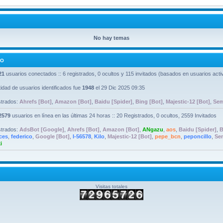
No hay temas
DO
21
usuarios conectados :: 6 registrados, 0 ocultos y 115 invitados (basados en usuarios activ
idad de usuarios identificados fue
1948
el 29 Dic 2025 09:35
strados:
Ahrefs [Bot]
,
Amazon [Bot]
,
Baidu [Spider]
,
Bing [Bot]
,
Majestic-12 [Bot]
,
Sem
2579
usuarios en línea en las últimas 24 horas :: 20 Registrados, 0 ocultos, 2559 Invitados
strados:
AdsBot [Google]
,
Ahrefs [Bot]
,
Amazon [Bot]
,
ANgazu
,
aos
,
Baidu [Spider]
,
B
nces
,
federico
,
Google [Bot]
,
I-56578
,
Kilo
,
Majestic-12 [Bot]
,
pepe_bcn
,
peponcillo
,
Se
i
Visitas totales