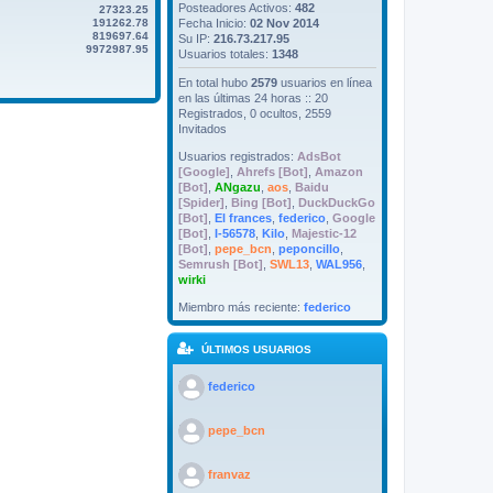
Posteadores Activos:
482
27323.25
191262.78
Fecha Inicio:
02 Nov 2014
819697.64
Su IP:
216.73.217.95
9972987.95
Usuarios totales:
1348
En total hubo
2579
usuarios en línea
en las últimas 24 horas :: 20
Registrados, 0 ocultos, 2559
Invitados
Usuarios registrados:
AdsBot
[Google]
,
Ahrefs [Bot]
,
Amazon
[Bot]
,
ANgazu
,
aos
,
Baidu
[Spider]
,
Bing [Bot]
,
DuckDuckGo
[Bot]
,
El frances
,
federico
,
Google
[Bot]
,
I-56578
,
Kilo
,
Majestic-12
[Bot]
,
pepe_bcn
,
peponcillo
,
Semrush [Bot]
,
SWL13
,
WAL956
,
wirki
Miembro más reciente:
federico
ÚLTIMOS USUARIOS
>
federico
>
pepe_bcn
>
franvaz