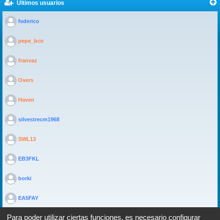
Últimos usuarios
>
federico
>
pepe_bcn
>
franvaz
>
Overs
>
Haven
>
silvestrecm1968
>
SWL13
>
EB3FKL
>
borki
>
EA5FAY
Para poder utilizar ciertas funciones, es necesario configurar