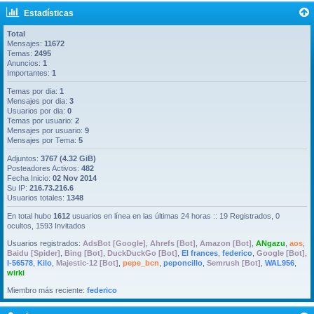
Estadísticas
Total
Mensajes:
11672
Temas:
2495
Anuncios:
1
Importantes:
1
Temas por dia:
1
Mensajes por dia:
3
Usuarios por dia:
0
Temas por usuario:
2
Mensajes por usuario:
9
Mensajes por Tema:
5
Adjuntos:
3767 (4.32 GiB)
Posteadores Activos:
482
Fecha Inicio:
02 Nov 2014
Su IP:
216.73.216.6
Usuarios totales:
1348
En total hubo
1612
usuarios en línea en las últimas 24 horas :: 19 Registrados, 0
ocultos, 1593 Invitados
Usuarios registrados:
AdsBot [Google]
,
Ahrefs [Bot]
,
Amazon [Bot]
,
ANgazu
,
aos
,
Baidu [Spider]
,
Bing [Bot]
,
DuckDuckGo [Bot]
,
El frances
,
federico
,
Google [Bot]
,
I-56578
,
Kilo
,
Majestic-12 [Bot]
,
pepe_bcn
,
peponcillo
,
Semrush [Bot]
,
WAL956
,
wirki
Miembro más reciente:
federico