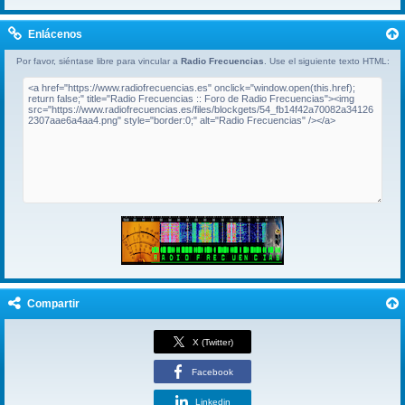
Enlácenos
Por favor, siéntase libre para vincular a
Radio Frecuencias
. Use el siguiente texto HTML:
Compartir
X (Twitter)
Facebook
Linkedin