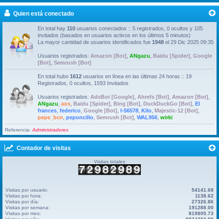
Quien está conectado
En total hay
110
usuarios conectados :: 5 registrados, 0 ocultos y 105
invitados (basados en usuarios activos en los últimos 5 minutos)
La mayor cantidad de usuarios identificados fue
1948
el 29 Dic 2025 09:35
Usuarios registrados:
Amazon [Bot]
,
ANgazu
,
Baidu [Spider]
,
Google
[Bot]
,
Semrush [Bot]
En total hubo
1612
usuarios en línea en las últimas 24 horas :: 19
Registrados, 0 ocultos, 1593 Invitados
Usuarios registrados:
AdsBot [Google]
,
Ahrefs [Bot]
,
Amazon [Bot]
,
ANgazu
,
aos
,
Baidu [Spider]
,
Bing [Bot]
,
DuckDuckGo [Bot]
,
El
frances
,
federico
,
Google [Bot]
,
I-56578
,
Kilo
,
Majestic-12 [Bot]
,
pepe_bcn
,
peponcillo
,
Semrush [Bot]
,
WAL956
,
wirki
Referencia:
Administradores
Contador de visitas
Visitas totales
Visitas por usuario:
54141.68
Visitas por hora:
1138.62
Visitas por día:
27326.86
Visitas por semana:
191288.00
Visitas por mes:
819805.73